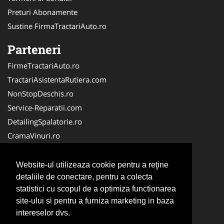
Preturi Abonamente
Sustine FirmaTractariAuto.ro
Parteneri
FirmeTractariAuto.ro
TractariAsistentaRutiera.com
NonStopDeschis.ro
Service-Reparatii.com
DetailingSpalatorie.ro
CramaVinuri.ro
DezmembrariPieseAuto.com
FirmaPieseAuto.ro
Website-ul utilizeaza cookie pentru a reţine
Anvelope-Sh.com
detaliile de conectare, pentru a colecta
statistici cu scopul de a optimiza functionarea
CentruInchirieri.ro
site-ului si pentru a furniza marketing in baza
CuratareHota.com
intereselor dvs.
Curatenie-Generala.com