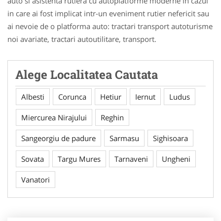
auto si asistenta rutiera cu autoplatforme moderne in cazul
in care ai fost implicat intr-un eveniment rutier nefericit sau
ai nevoie de o platforma auto: tractari transport autoturisme
noi avariate, tractari autoutilitare, transport.
Alege Localitatea Cautata
Albesti
Corunca
Hetiur
Iernut
Ludus
Miercurea Nirajului
Reghin
Sangeorgiu de padure
Sarmasu
Sighisoara
Sovata
Targu Mures
Tarnaveni
Ungheni
Vanatori