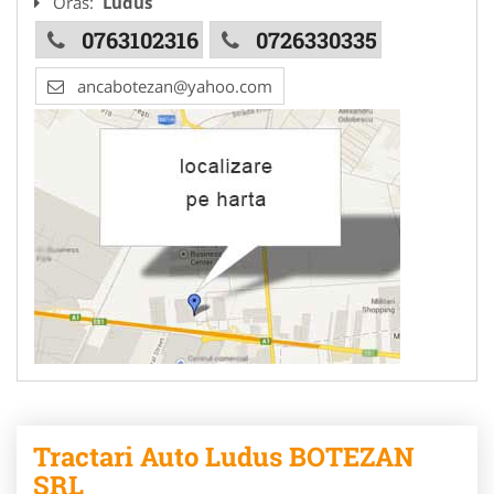
Oras:
Ludus
0763102316
0726330335
ancabotezan@yahoo.com
Tractari Auto Ludus BOTEZAN
SRL