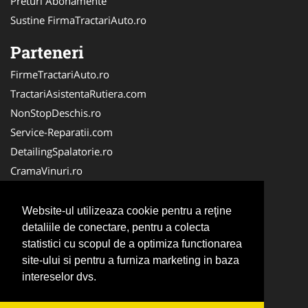
Preturi Abonamente
Sustine FirmaTractariAuto.ro
Parteneri
FirmeTractariAuto.ro
TractariAsistentaRutiera.com
NonStopDeschis.ro
Service-Reparatii.com
DetailingSpalatorie.ro
CramaVinuri.ro
DezmembrariPieseAuto.com
FirmaPieseAuto.ro
Website-ul utilizeaza cookie pentru a reţine
Anvelope-Sh.com
detaliile de conectare, pentru a colecta
statistici cu scopul de a optimiza functionarea
CentruInchirieri.ro
site-ului si pentru a furniza marketing in baza
CuratareHota.com
intereselor dvs.
Curatenie-Generala.com