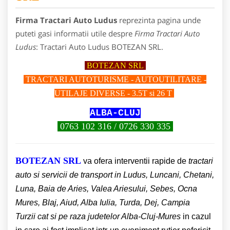
Firma Tractari Auto Ludus
reprezinta pagina unde
puteti gasi informatii utile despre
Firma Tractari Auto
Ludus
: Tractari Auto Ludus BOTEZAN SRL.
BOTEZAN SR
L
TRACTARI AUTOTURISME - AUTOUTILITARE -
UTILAJE DIVERSE - 3.5T si 26 T
ALBA-CLUJ
0763 102 316 / 0726 330 335
BOTEZAN SRL
va ofera interventii rapide de
tractari
auto si servicii de transport in Ludus, Luncani, Chetani,
Luna,
Baia de Aries, Valea Ariesului, Sebes, Ocna
Mures, Blaj, Aiud, Alba Iulia, Turda, Dej, Campia
Turzii
cat si pe raza judetelor Alba-Cluj-Mures
in cazul