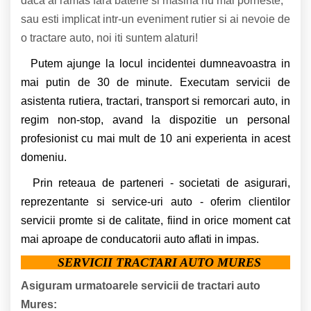
daca ai ramas fara baterie si masina nu mai porneste,
sau esti implicat intr-un eveniment rutier si ai nevoie de
o tractare auto, noi iti suntem alaturi!
Putem ajunge la locul incidentei dumneavoastra in
mai putin de 30 de minute. Executam servicii de
asistenta rutiera, tractari, transport si remorcari auto, in
regim non-stop, avand la dispozitie un personal
profesionist cu mai mult de 10 ani experienta in acest
domeniu.
Prin reteaua de parteneri - societati de asigurari,
reprezentante si service-uri auto - oferim clientilor
servicii promte si de calitate, fiind in orice moment cat
mai aproape de conducatorii auto aflati in impas.
SERVICII TRACTARI AUTO MURES
Asiguram urmatoarele servicii de tractari auto
Mures: