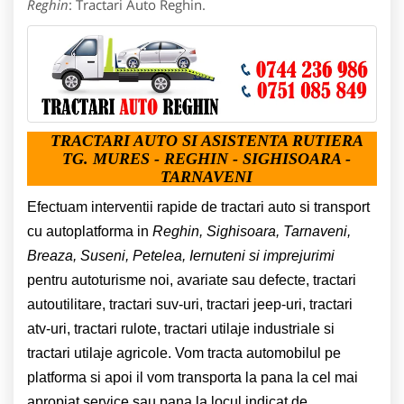
Reghin
: Tractari Auto Reghin.
TRACTARI AUTO SI ASISTENTA RUTIERA
TG. MURES - REGHIN - SIGHISOARA -
TARNAVENI
Efectuam interventii rapide de tractari auto
si transport
cu autoplatforma in
Reghin, Sighisoara, Tarnaveni,
Breaza, Suseni, Petelea, Iernuteni si imprejurimi
pentru
autoturisme noi, avariate sau defecte, tractari
autoutilitare, tractari suv-uri, tractari jeep-uri, tractari
atv-uri, tractari rulote, tractari utilaje industriale si
tractari utilaje agricole. Vom tracta automobilul pe
platforma si apoi il vom transporta la pana la cel mai
apropiat service sau pana la locul indicat de