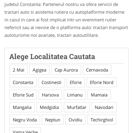
judetul Constanta: Partenerul nostru va ofera servicii de
tractari auto si asistenta rutiera cu autoplatforme moderne
in cazul in care ai fost implicat intr-un eveniment rutier
nefericit sau ai nevoie de o platforma auto: tractari transport
autoturisme noi avariate, tractari autoutilitare.
Alege Localitatea Cautata
2 Mai
Agigea
Cap Aurora
Cernavoda
Constanta
Costinesti
Eforie
Eforie Nord
Eforie Sud
Harsova
Limanu
Mamaia
Mangalia
Medgidia
Murfatlar
Navodari
Negru Voda
Neptun
Ovidiu
Techirghiol
Vama Veche