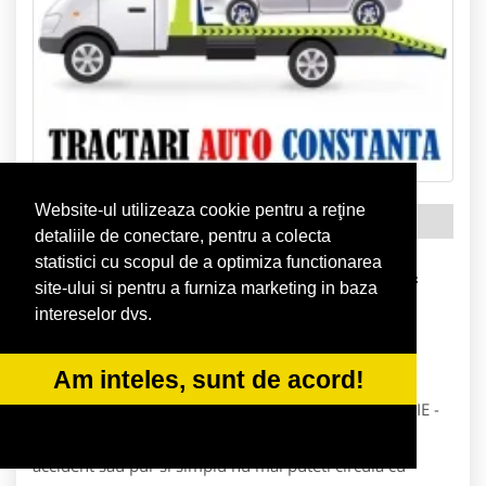
Website-ul utilizeaza cookie pentru a reţine
Tractari Auto Constanta
detaliile de conectare, pentru a colecta
TRACTARI AUTO CONSTANTA
statistici cu scopul de a optimiza functionarea
site-ului si pentru a furniza marketing in baza
Tractari Auto
judet Constanta
Constanta
intereselor dvs.
Tractari Auto • Asistenta Rutiera 24/7 | Transport
Am inteles, sunt de acord!
Autoturisme | Transport Utilaje TRACTARI AUTO SI
ASISTENTA RUTIERA CONSTANTA - MAMAIA - EFORIE -
COSTINESTI - AGIGEA Daca ati fost implicat intr-un
accident sau pur si simplu nu mai puteti circula cu