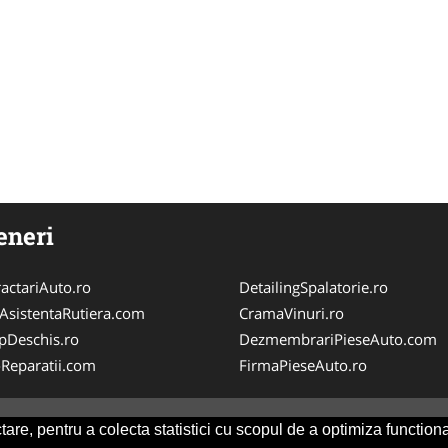
eneri
actariAuto.ro
DetailingSpalatorie.ro
iAsistentaRutiera.com
CramaVinuri.ro
pDeschis.ro
DezmembrariPieseAuto.com
-Reparatii.com
FirmaPieseAuto.ro
are, pentru a colecta statistici cu scopul de a optimiza functiona