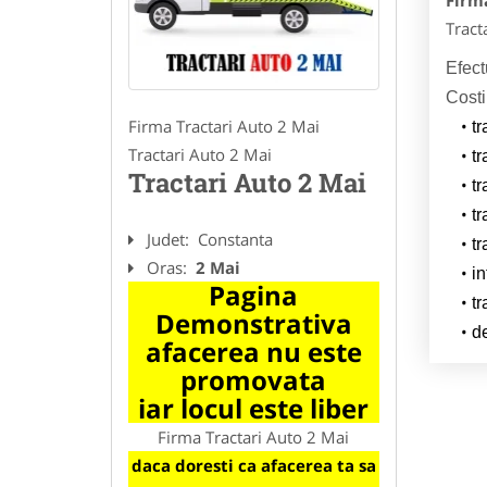
Firm
Tract
Efect
Costi
Firma Tractari Auto 2 Mai
tr
Tractari Auto 2 Mai
tr
Tractari Auto 2 Mai
tr
tr
Judet:
Constanta
tr
Oras:
2 Mai
in
Pagina
tr
Demonstrativa
d
afacerea nu este
promovata
iar locul este liber
Firma Tractari Auto 2 Mai
daca doresti ca afacerea ta sa