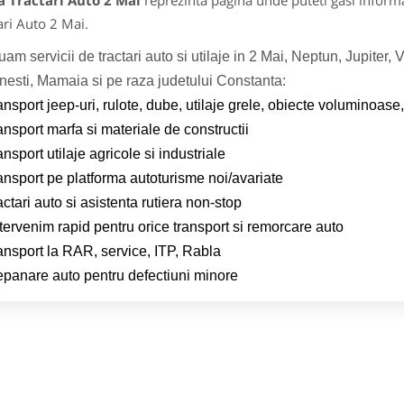
a Tractari Auto 2 Mai
reprezinta pagina unde puteti gasi informa
ari Auto 2 Mai.
uam servicii de tractari auto si utilaje in 2 Mai, Neptun, Jupite
nesti, Mamaia si pe raza judetului Constanta:
ansport jeep-uri, rulote, dube, utilaje grele, obiecte voluminoas
ansport marfa si materiale de constructii
ansport utilaje agricole si industriale
ansport pe platforma autoturisme noi/avariate
actari auto si asistenta rutiera non-stop
tervenim rapid pentru orice transport si remorcare auto
ansport la RAR, service, ITP, Rabla
epanare auto pentru defectiuni minore