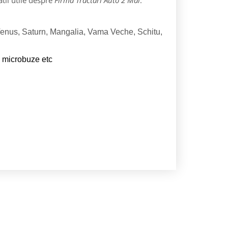
tii utile despre
Firma Tractari Auto 2 Mai
:
r, Venus, Saturn, Mangalia, Vama Veche, Schitu,
e, microbuze etc