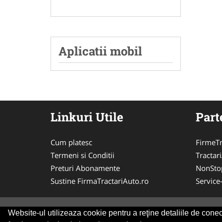
Aplicatii mobil
Linkuri Utile
Part
Cum platesc
FirmeTr
Termeni si Conditii
Tractar
Preturi Abonamente
NonSto
Sustine FirmaTractariAuto.ro
Service
Website-ul utilizeaza cookie pentru a reţine detaliile de conect
© 2014-2026 -
ANPC
SOL