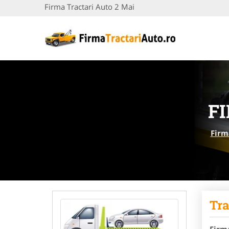
Firma Tractari Auto 2 Mai
F
Firm
Tra