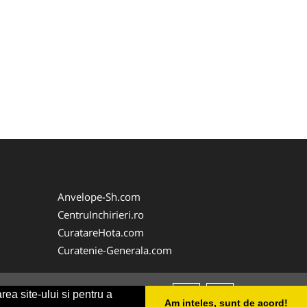
Anvelope-Sh.com
CentruInchirieri.ro
CuratareHota.com
Curatenie-Generala.com
rea site-ului si pentru a
Am inteles, sunt de acord!