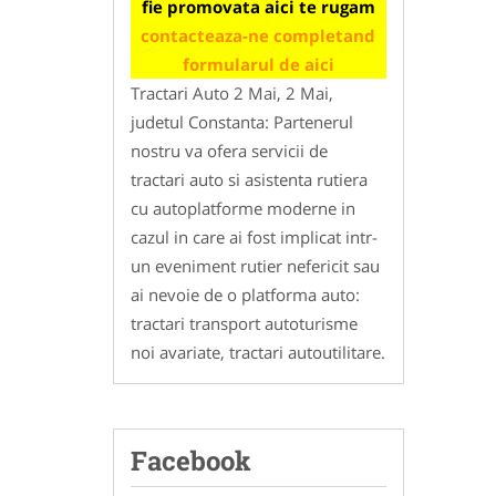
fie promovata aici te rugam
contacteaza-ne completand
formularul de aici
Tractari Auto 2 Mai, 2 Mai,
judetul Constanta: Partenerul
nostru va ofera servicii de
tractari auto si asistenta rutiera
cu autoplatforme moderne in
cazul in care ai fost implicat intr-
un eveniment rutier nefericit sau
ai nevoie de o platforma auto:
tractari transport autoturisme
noi avariate, tractari autoutilitare.
Facebook