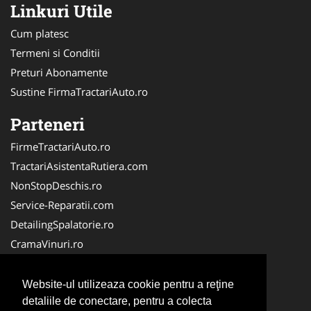
Linkuri Utile
Cum platesc
Termeni si Conditii
Preturi Abonamente
Sustine FirmaTractariAuto.ro
Parteneri
FirmeTractariAuto.ro
TractariAsistentaRutiera.com
NonStopDeschis.ro
Service-Reparatii.com
DetailingSpalatorie.ro
CramaVinuri.ro
DezmembrariPieseAuto.com
FirmaPieseAuto.ro
Website-ul utilizeaza cookie pentru a reţine
Anvelope-Sh.com
detaliile de conectare, pentru a colecta