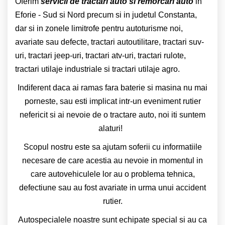
Oferim
s
ervicii de tractari auto si remorcari auto
in
Eforie - Sud si Nord precum si in judetul Constanta,
dar si in zonele limitrofe pentru autoturisme noi,
avariate sau defecte, tractari autoutilitare, tractari suv-
uri, tractari jeep-uri, tractari atv-uri, tractari rulote,
tractari utilaje industriale si tractari utilaje agro.
Indiferent daca ai ramas fara baterie si masina nu mai
porneste, sau esti implicat intr-un eveniment rutier
nefericit si ai nevoie de o tractare auto, noi iti suntem
alaturi!
Scopul nostru este sa ajutam soferii cu informatiile
necesare de care acestia au nevoie in momentul in
care autovehiculele lor au o problema tehnica,
defectiune sau au fost avariate in urma unui accident
rutier.
Autospecialele noastre sunt echipate special si au ca