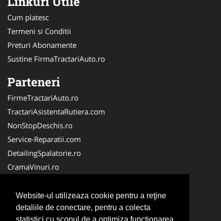
Linkuri Utile
Cum platesc
Termeni si Conditii
Preturi Abonamente
Sustine FirmaTractariAuto.ro
Parteneri
FirmeTractariAuto.ro
TractariAsistentaRutiera.com
NonStopDeschis.ro
Service-Reparatii.com
DetailingSpalatorie.ro
CramaVinuri.ro
DezmembrariPieseAuto.com
FirmaPieseAuto.ro
Website-ul utilizeaza cookie pentru a reţine
Anvelope-Sh.com
detaliile de conectare, pentru a colecta
statistici cu scopul de a optimiza functionarea