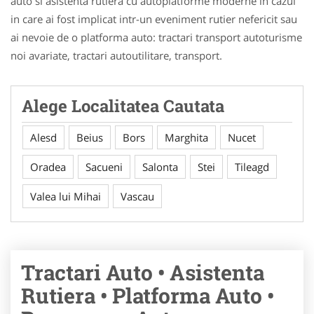
auto si asistenta rutiera cu autoplatforme moderne in cazul
in care ai fost implicat intr-un eveniment rutier nefericit sau
ai nevoie de o platforma auto: tractari transport autoturisme
noi avariate, tractari autoutilitare, transport.
Alege Localitatea Cautata
Alesd
Beius
Bors
Marghita
Nucet
Oradea
Sacueni
Salonta
Stei
Tileagd
Valea lui Mihai
Vascau
Tractari Auto • Asistenta
Rutiera • Platforma Auto •