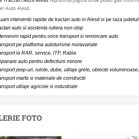
a Tractari Auto Alesd
reprezinta pagina unde puteti gasi informa
ari Auto Alesd.
uam interventii rapide de tractari auto in Alesd si pe raza judetul
actari auto si asistenta rutiera non-stop
tervenim rapid pentru orice transport si remorcare auto
ansport pe platforma autoturisme noi/avariate
ansport la RAR, service, ITP, Rabla
epanare auto pentru defectiuni minore
ansport jeep-uri, rulote, dube, utilaje grele, obiecte voluminoas
ansport marfa si materiale de constructii
ansport utilaje agricole si industriale
LERIE FOTO