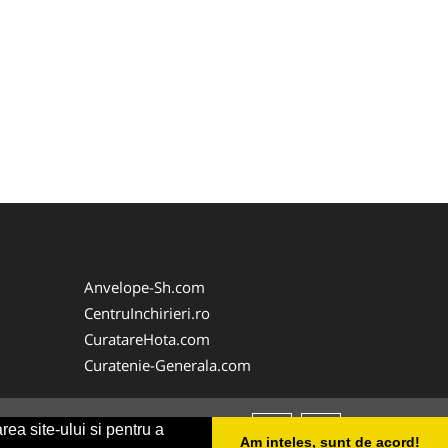
Anvelope-Sh.com
CentruInchirieri.ro
CuratareHota.com
Curatenie-Generala.com
rea site-ului si pentru a
Am inteles, sunt de acord!