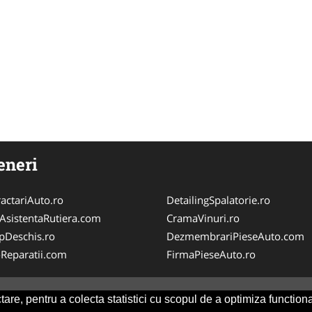
eneri
actariAuto.ro
DetailingSpalatorie.ro
iAsistentaRutiera.com
CramaVinuri.ro
pDeschis.ro
DezmembrariPieseAuto.com
-Reparatii.com
FirmaPieseAuto.ro
are, pentru a colecta statistici cu scopul de a optimiza functiona