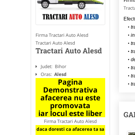
Firm
Tract
Efect
tr
Firma Tractari Auto Alesd
in
Tractari Auto Alesd
tr
Tractari Auto Alesd
tr
d
Judet:
Bihor
tr
Oras:
Alesd
tr
Pagina
tr
Demonstrativa
afacerea nu este
promovata
iar locul este liber
GA
Firma Tractari Auto Alesd
daca doresti ca afacerea ta sa