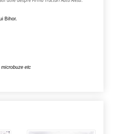
tii utile despre
Firma Tractari Auto Alesd
:
ui Bihor.
e, microbuze etc