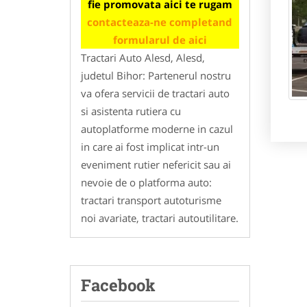
fie promovata aici te rugam
contacteaza-ne completand
formularul de aici
Tractari Auto Alesd, Alesd,
judetul Bihor: Partenerul nostru
va ofera servicii de tractari auto
si asistenta rutiera cu
autoplatforme moderne in cazul
in care ai fost implicat intr-un
eveniment rutier nefericit sau ai
nevoie de o platforma auto:
tractari transport autoturisme
noi avariate, tractari autoutilitare.
Facebook