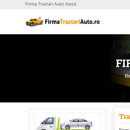
Firma Tractari Auto Alesd
FI
Fi
Tra