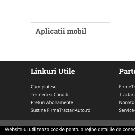
Aplicatii mobil
Linkuri Utile
Part
Cum platesc
FirmeTr
Termeni si Conditii
Tractar
Preturi Abonamente
NonSto
Sustine FirmaTractariAuto.ro
Service
Website-ul utilizeaza cookie pentru a reţine detaliile de conect
© 2014-2026 -
ANPC
SOL