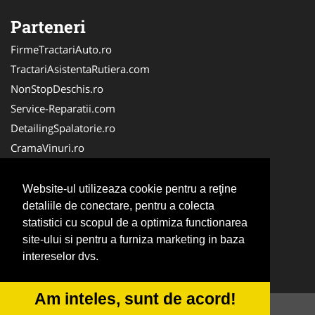
Parteneri
FirmeTractariAuto.ro
TractariAsistentaRutiera.com
NonStopDeschis.ro
Service-Reparatii.com
DetailingSpalatorie.ro
CramaVinuri.ro
DezmembrariPieseAuto.com
FirmaPieseAuto.ro
Website-ul utilizeaza cookie pentru a reţine
Anvelope-Sh.com
detaliile de conectare, pentru a colecta
statistici cu scopul de a optimiza functionarea
CentruInchirieri.ro
site-ului si pentru a furniza marketing in baza
CuratareHota.com
intereselor dvs.
Curatenie-Generala.com
Am inteles, sunt de acord!