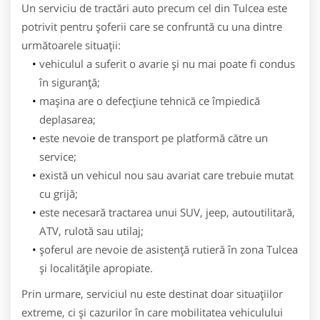
Un serviciu de tractări auto precum cel din Tulcea este
potrivit pentru șoferii care se confruntă cu una dintre
următoarele situații:
vehiculul a suferit o avarie și nu mai poate fi condus
în siguranță;
mașina are o defecțiune tehnică ce împiedică
deplasarea;
este nevoie de transport pe platformă către un
service;
există un vehicul nou sau avariat care trebuie mutat
cu grijă;
este necesară tractarea unui SUV, jeep, autoutilitară,
ATV, rulotă sau utilaj;
șoferul are nevoie de asistență rutieră în zona Tulcea
și localitățile apropiate.
Prin urmare, serviciul nu este destinat doar situațiilor
extreme, ci și cazurilor în care mobilitatea vehiculului