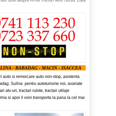
atii utile despre
Firma Tractari Auto Tulcea
: Zlate
LINA - BABADAG - MACIN - ISACCEA
ari auto si remorcare auto non-stop, asistenta
adag, Sulina
pentru autoturisme noi, avariate
ri atv-uri, tractari rulote, tractari utilaje
orma si apoi il vom transporta la pana la cel mai