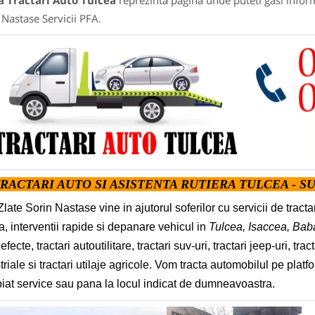
a Tractari Auto Tulcea
reprezinta pagina unde puteti gasi inform
 Nastase Servicii PFA.
RACTARI AUTO SI ASISTENTA RUTIERA TULCEA - SU
late Sorin Nastase vine in ajutorul soferilor cu servicii de tract
ra, interventii rapide si depanare vehicul in
Tulcea, Isaccea, Bab
fecte, tractari autoutilitare, tractari suv-uri, tractari jeep-uri, tracta
triale si tractari utilaje agricole. Vom tracta automobilul pe platf
iat service sau pana la locul indicat de dumneavoastra.