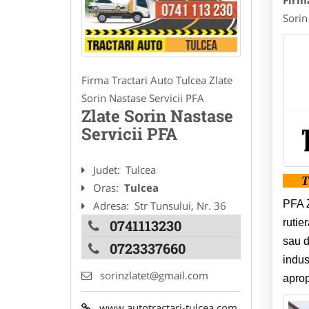
Firm
Sorin
Firma Tractari Auto Tulcea Zlate
Sorin Nastase Servicii PFA
Zlate Sorin Nastase
Servicii PFA
Judet:
Tulcea
T
Oras:
Tulcea
PFA Z
Adresa:
Str Tunsului, Nr. 36
rutie
0741113230
sau de
0723337660
indus
sorinzlatet@gmail.com
aprop
www.autotractari-tulcea.com