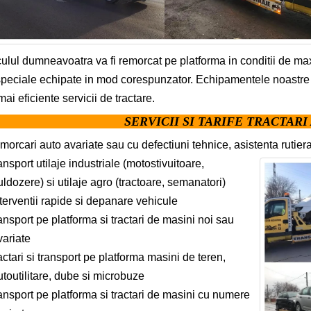
ulul dumneavoatra va fi remorcat pe platforma in conditii de ma
peciale echipate in mod corespunzator. Echipamentele noastre p
mai eficiente servicii de tractare.
SERVICII SI TARIFE TRACTAR
morcari auto avariate sau cu defectiuni tehnice, asistenta rutier
ansport utilaje industriale (motostivuitoare,
uldozere) si utilaje agro (tractoare, semanatori)
terventii rapide si depanare vehicule
ansport pe platforma si tractari de masini noi sau
variate
actari si transport pe platforma masini de teren,
utoutilitare, dube si microbuze
ansport pe platforma si tractari de masini cu numere