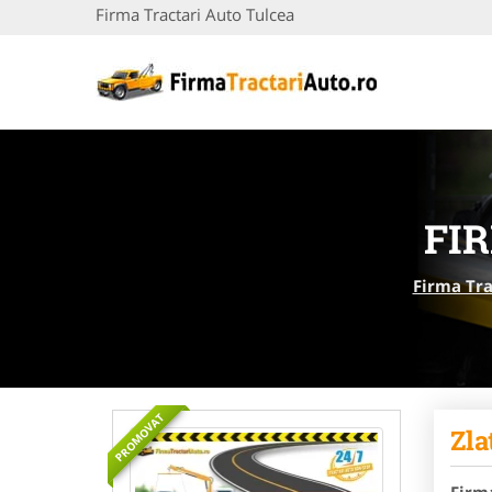
Firma Tractari Auto Tulcea
FI
Firma Tra
PROMOVAT
Zla