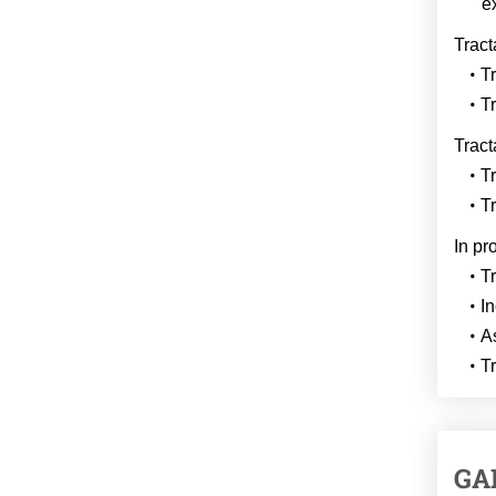
e
Tract
T
T
Tract
Tr
T
In pr
T
In
A
T
GA