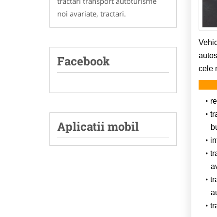
tractari transport autoturisme
noi avariate, tractari.
Vehic
autos
Facebook
cele 
re
tr
Aplicatii mobil
b
in
tr
a
tr
a
tr