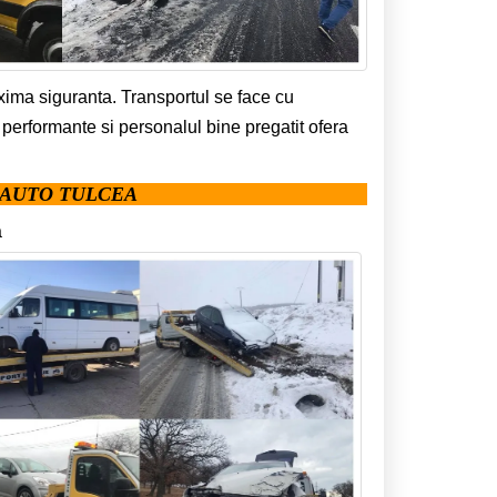
xima siguranta. Transportul se face cu
erformante si personalul bine pregatit ofera
I AUTO TULCEA
a