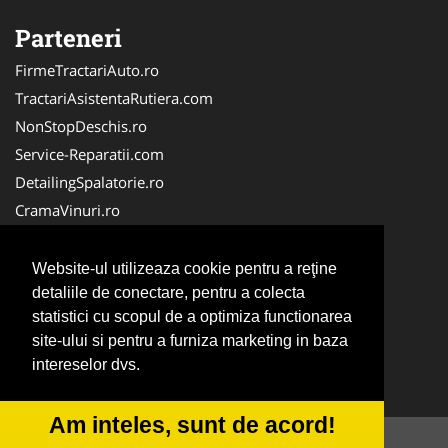
Parteneri
FirmeTractariAuto.ro
TractariAsistentaRutiera.com
NonStopDeschis.ro
Service-Reparatii.com
DetailingSpalatorie.ro
CramaVinuri.ro
DezmembrariPieseAuto.com
FirmaPieseAuto.ro
Website-ul utilizeaza cookie pentru a reţine
Anvelope-Sh.com
detaliile de conectare, pentru a colecta
statistici cu scopul de a optimiza functionarea
CentruInchirieri.ro
site-ului si pentru a furniza marketing in baza
CuratareHota.com
intereselor dvs.
Curatenie-Generala.com
Am inteles, sunt de acord!