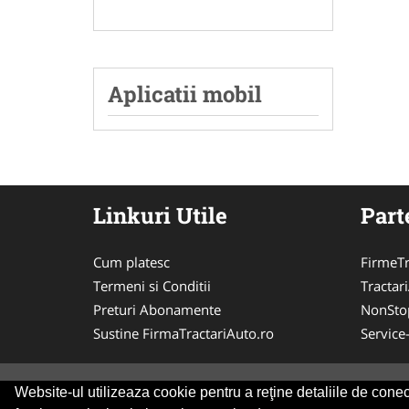
Aplicatii mobil
Linkuri Utile
Part
Cum platesc
FirmeTr
Termeni si Conditii
Tractar
Preturi Abonamente
NonSto
Sustine FirmaTractariAuto.ro
Service
Website-ul utilizeaza cookie pentru a reţine detaliile de conect
© 2014-2026 -
ANPC
SOL