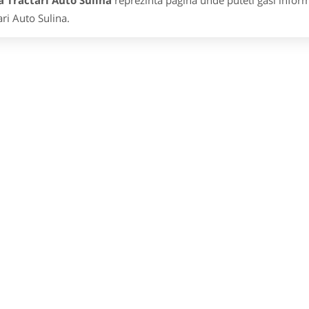
 Tractari Auto Sulina
reprezinta pagina unde puteti gasi inform
ari Auto Sulina.