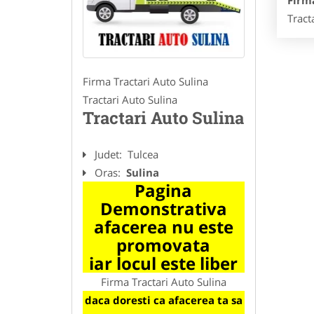
Firma
Tract
Firma Tractari Auto Sulina
Tractari Auto Sulina
Tractari Auto Sulina
Judet:
Tulcea
Oras:
Sulina
Pagina
Demonstrativa
afacerea nu este
promovata
iar locul este liber
Firma Tractari Auto Sulina
daca doresti ca afacerea ta sa