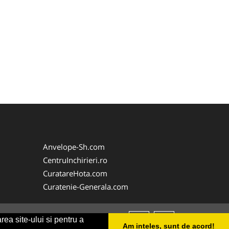
Anvelope-Sh.com
CentruInchirieri.ro
CuratareHota.com
Curatenie-Generala.com
rea site-ului si pentru a
Am inteles, sunt de acord!