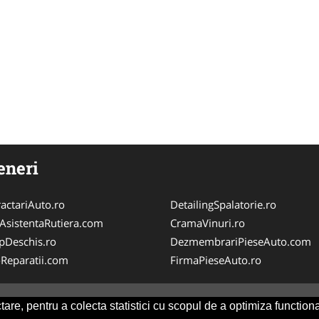
eneri
actariAuto.ro
DetailingSpalatorie.ro
iAsistentaRutiera.com
CramaVinuri.ro
pDeschis.ro
DezmembrariPieseAuto.com
-Reparatii.com
FirmaPieseAuto.ro
are, pentru a colecta statistici cu scopul de a optimiza functiona