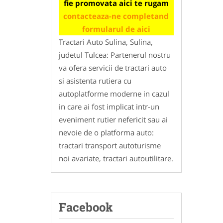
fie promovata aici te rugam
contacteaza-ne completand
formularul de aici
Tractari Auto Sulina, Sulina,
judetul Tulcea: Partenerul nostru
va ofera servicii de tractari auto
si asistenta rutiera cu
autoplatforme moderne in cazul
in care ai fost implicat intr-un
eveniment rutier nefericit sau ai
nevoie de o platforma auto:
tractari transport autoturisme
noi avariate, tractari autoutilitare.
Facebook