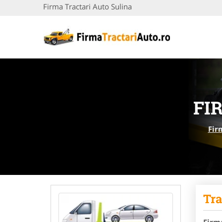
Firma Tractari Auto Sulina
FI
Fir
Tra