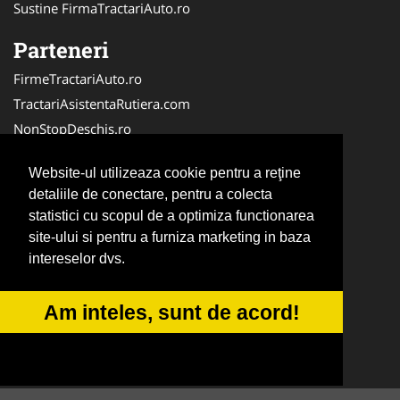
Sustine FirmaTractariAuto.ro
Parteneri
FirmeTractariAuto.ro
TractariAsistentaRutiera.com
NonStopDeschis.ro
Service-Reparatii.com
Website-ul utilizeaza cookie pentru a reţine
DetailingSpalatorie.ro
detaliile de conectare, pentru a colecta
CramaVinuri.ro
statistici cu scopul de a optimiza functionarea
DezmembrariPieseAuto.com
site-ului si pentru a furniza marketing in baza
FirmaPieseAuto.ro
intereselor dvs.
Anvelope-Sh.com
CentruInchirieri.ro
Am inteles, sunt de acord!
CuratareHota.com
Curatenie-Generala.com