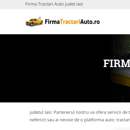
Firma Tractari Auto judet Iasi
FIRM
judetul Iasi: Partenerul nostru va ofera servicii de
nefericit sau ai nevoie de o platforma auto: tractar