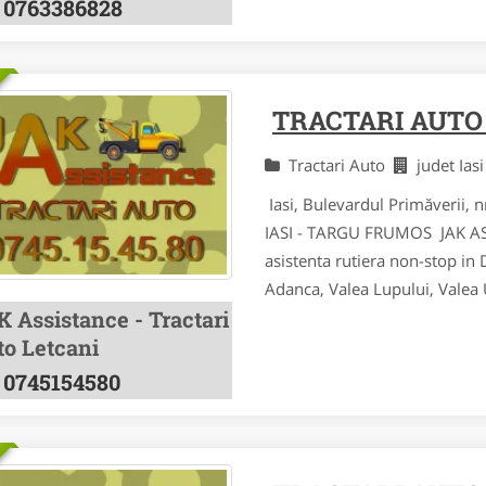
0763386828
TRACTARI AUTO
Tractari Auto
judet Ias
Iasi, Bulevardul Primăverii,
IASI - TARGU FRUMOS JAK ASSI
asistenta rutiera non-stop in
Adanca, Valea Lupului, Valea Ur
K Assistance - Tractari
to Letcani
0745154580