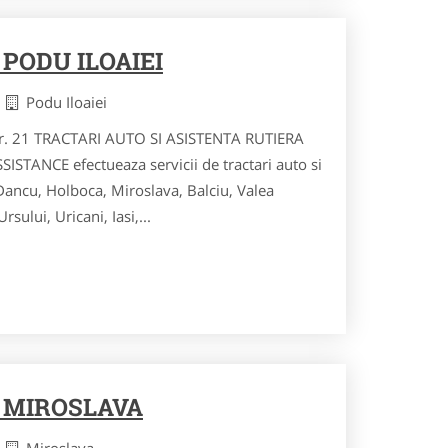
PODU ILOAIEI
i
Podu Iloaiei
 nr. 21 TRACTARI AUTO SI ASISTENTA RUTIERA
STANCE efectueaza servicii de tractari auto si
 Dancu, Holboca, Miroslava, Balciu, Valea
sului, Uricani, Iasi,...
 MIROSLAVA
i
Miroslava