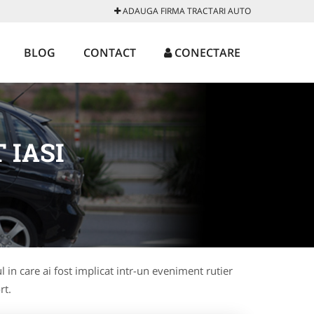
ADAUGA FIRMA TRACTARI AUTO
BLOG
CONTACT
CONECTARE
 IASI
l in care ai fost implicat intr-un eveniment rutier
rt.