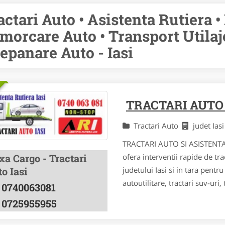
actari Auto • Asistenta Rutiera •
morcare Auto • Transport Utilaj
Depanare Auto - Iasi
TRACTARI AUTO 
Tractari Auto
judet Ias
TRACTARI AUTO SI ASISTENTA
ofera interventii rapide de tr
xa Cargo - Tractari
judetului Iasi si in tara pentr
o Iasi
autoutilitare, tractari suv-uri, t
0740063081
0725955955