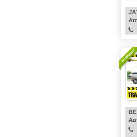
JA
Au
PROMOVAT
BE
Au