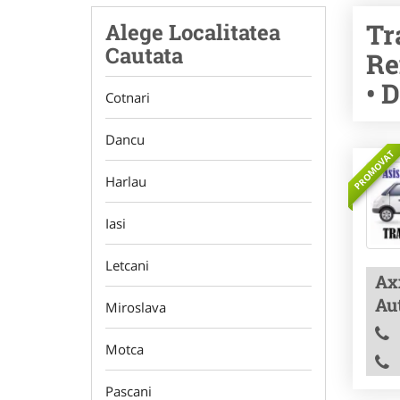
Tr
Alege Localitatea
Cautata
Re
• 
Cotnari
Dancu
PROMOVAT
Harlau
Iasi
Letcani
Ax
Aut
Miroslava
Motca
Pascani