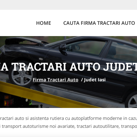
HOME
CAUTA FIRMA TRACTARI AUTO
A TRACTARI AUTO JUDET
Firma Tractari Auto
/
Judet Iasi
 tractari auto si asistenta rutiera cu autoplatforme moderne in cazu
i transport autoturisme noi avariate, tractari autoutilitare, transpo