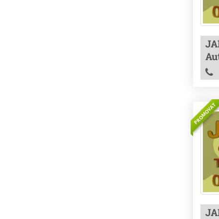
JA
Au
PROMOVAT
JA