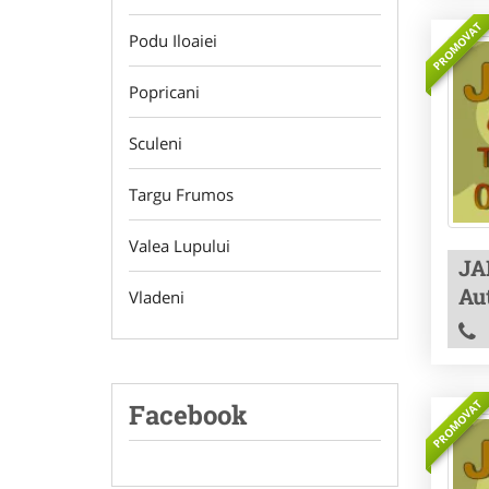
PROMOVAT
Podu Iloaiei
Popricani
Sculeni
Targu Frumos
Valea Lupului
JA
Aut
Vladeni
PROMOVAT
Facebook