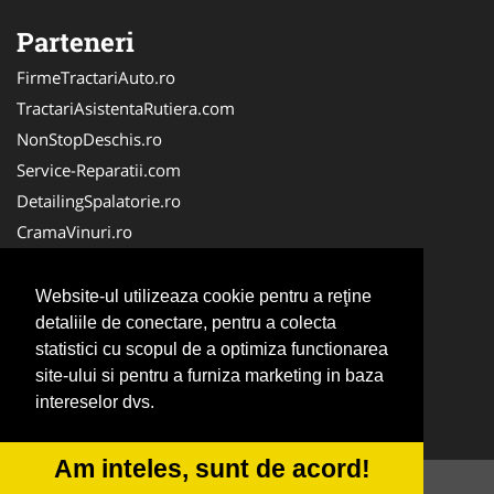
Parteneri
FirmeTractariAuto.ro
TractariAsistentaRutiera.com
NonStopDeschis.ro
Service-Reparatii.com
DetailingSpalatorie.ro
CramaVinuri.ro
DezmembrariPieseAuto.com
FirmaPieseAuto.ro
Website-ul utilizeaza cookie pentru a reţine
Anvelope-Sh.com
detaliile de conectare, pentru a colecta
statistici cu scopul de a optimiza functionarea
CentruInchirieri.ro
site-ului si pentru a furniza marketing in baza
CuratareHota.com
intereselor dvs.
Curatenie-Generala.com
Am inteles, sunt de acord!