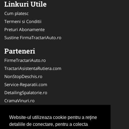
Linkuri Utile
Cum platesc
Termeni si Conditii
Preturi Abonamente
Sustine FirmaTractariAuto.ro
Parteneri
FirmeTractariAuto.ro
TractariAsistentaRutiera.com
NonStopDeschis.ro
Service-Reparatii.com
DetailingSpalatorie.ro
CramaVinuri.ro
DezmembrariPieseAuto.com
FirmaPieseAuto.ro
Website-ul utilizeaza cookie pentru a reţine
Anvelope-Sh.com
detaliile de conectare, pentru a colecta