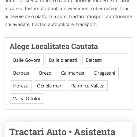
auto si asistenta rutiera cu autoplatforme moderne in cazul
in care ai fost implicat intr-un eveniment rutier nefericit sau
ai nevoie de o platforma auto: tractari transport autoturisme
noi avariate, tractari autoutilitare, transport.
Alege Localitatea Cautata
Baile Govora
Baile olanesti
Balcesti
Berbesti
Brezoi
Calimanesti
Dragasani
Horezu
Ocnele mari
Ramnicu Valcea
Valea Oltului
Tractari Auto • Asistenta