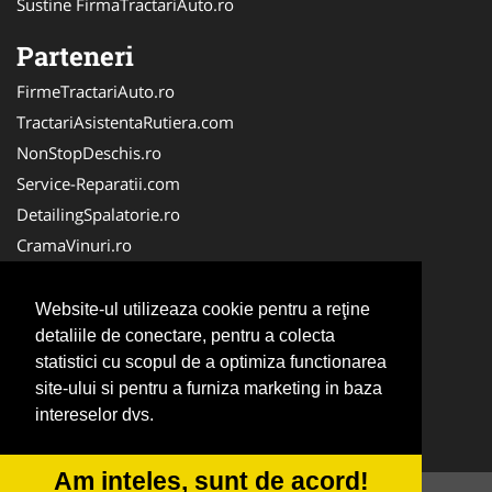
Sustine FirmaTractariAuto.ro
Parteneri
FirmeTractariAuto.ro
TractariAsistentaRutiera.com
NonStopDeschis.ro
Service-Reparatii.com
DetailingSpalatorie.ro
CramaVinuri.ro
DezmembrariPieseAuto.com
FirmaPieseAuto.ro
Website-ul utilizeaza cookie pentru a reţine
Anvelope-Sh.com
detaliile de conectare, pentru a colecta
statistici cu scopul de a optimiza functionarea
CentruInchirieri.ro
site-ului si pentru a furniza marketing in baza
CuratareHota.com
intereselor dvs.
Curatenie-Generala.com
Am inteles, sunt de acord!