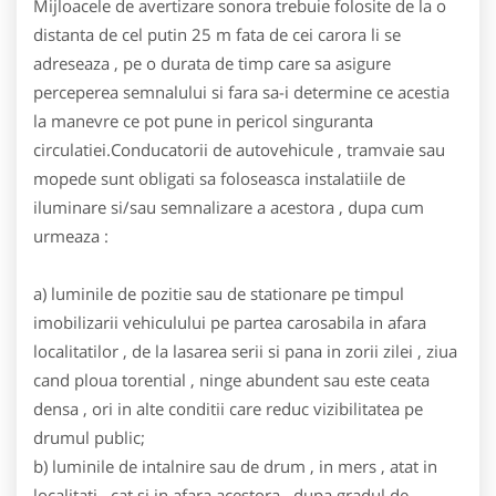
Mijloacele de avertizare sonora trebuie folosite de la o
distanta de cel putin 25 m fata de cei carora li se
adreseaza , pe o durata de timp care sa asigure
perceperea semnalului si fara sa-i determine ce acestia
la manevre ce pot pune in pericol singuranta
circulatiei.Conducatorii de autovehicule , tramvaie sau
mopede sunt obligati sa foloseasca instalatiile de
iluminare si/sau semnalizare a acestora , dupa cum
urmeaza :
a) luminile de pozitie sau de stationare pe timpul
imobilizarii vehiculului pe partea carosabila in afara
localitatilor , de la lasarea serii si pana in zorii zilei , ziua
cand ploua torential , ninge abundent sau este ceata
densa , ori in alte conditii care reduc vizibilitatea pe
drumul public;
b) luminile de intalnire sau de drum , in mers , atat in
localitati , cat si in afara acestora , dupa gradul de