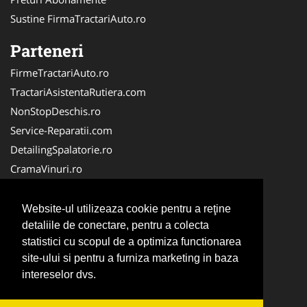
Sustine FirmaTractariAuto.ro
Parteneri
FirmeTractariAuto.ro
TractariAsistentaRutiera.com
NonStopDeschis.ro
Service-Reparatii.com
DetailingSpalatorie.ro
CramaVinuri.ro
DezmembrariPieseAuto.com
FirmaPieseAuto.ro
Website-ul utilizeaza cookie pentru a reţine
Anvelope-Sh.com
detaliile de conectare, pentru a colecta
statistici cu scopul de a optimiza functionarea
CentruInchirieri.ro
site-ului si pentru a furniza marketing in baza
CuratareHota.com
intereselor dvs.
Curatenie-Generala.com