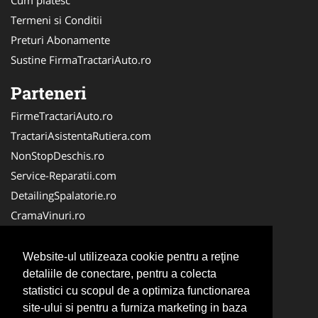
Cum platesc
Termeni si Conditii
Preturi Abonamente
Sustine FirmaTractariAuto.ro
Parteneri
FirmeTractariAuto.ro
TractariAsistentaRutiera.com
NonStopDeschis.ro
Service-Reparatii.com
DetailingSpalatorie.ro
CramaVinuri.ro
DezmembrariPieseAuto.com
FirmaPieseAuto.ro
Website-ul utilizeaza cookie pentru a reţine
Anvelope-Sh.com
detaliile de conectare, pentru a colecta
statistici cu scopul de a optimiza functionarea
CentruInchirieri.ro
site-ului si pentru a furniza marketing in baza
CuratareHota.com