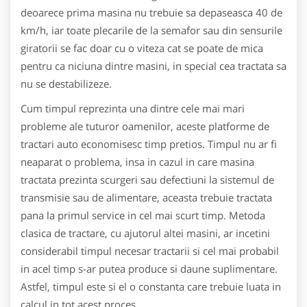
deoarece prima masina nu trebuie sa depaseasca 40 de
km/h, iar toate plecarile de la semafor sau din sensurile
giratorii se fac doar cu o viteza cat se poate de mica
pentru ca niciuna dintre masini, in special cea tractata sa
nu se destabilizeze.
Cum timpul reprezinta una dintre cele mai mari
probleme ale tuturor oamenilor, aceste platforme de
tractari auto economisesc timp pretios. Timpul nu ar fi
neaparat o problema, insa in cazul in care masina
tractata prezinta scurgeri sau defectiuni la sistemul de
transmisie sau de alimentare, aceasta trebuie tractata
pana la primul service in cel mai scurt timp. Metoda
clasica de tractare, cu ajutorul altei masini, ar incetini
considerabil timpul necesar tractarii si cel mai probabil
in acel timp s-ar putea produce si daune suplimentare.
Astfel, timpul este si el o constanta care trebuie luata in
calcul in tot acest proces.