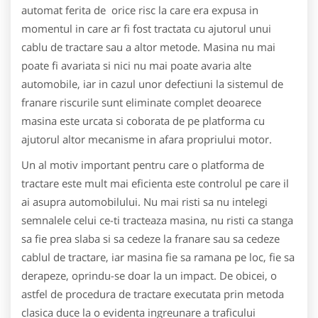
automat ferita de orice risc la care era expusa in
momentul in care ar fi fost tractata cu ajutorul unui
cablu de tractare sau a altor metode. Masina nu mai
poate fi avariata si nici nu mai poate avaria alte
automobile, iar in cazul unor defectiuni la sistemul de
franare riscurile sunt eliminate complet deoarece
masina este urcata si coborata de pe platforma cu
ajutorul altor mecanisme in afara propriului motor.
Un al motiv important pentru care o platforma de
tractare este mult mai eficienta este controlul pe care il
ai asupra automobilului. Nu mai risti sa nu intelegi
semnalele celui ce-ti tracteaza masina, nu risti ca stanga
sa fie prea slaba si sa cedeze la franare sau sa cedeze
cablul de tractare, iar masina fie sa ramana pe loc, fie sa
derapeze, oprindu-se doar la un impact. De obicei, o
astfel de procedura de tractare executata prin metoda
clasica duce la o evidenta ingreunare a traficului