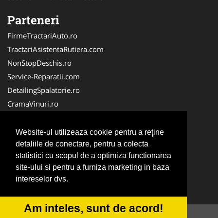
Parteneri
FirmeTractariAuto.ro
TractariAsistentaRutiera.com
NonStopDeschis.ro
Service-Reparatii.com
DetailingSpalatorie.ro
CramaVinuri.ro
DezmembrariPieseAuto.com
FirmaPieseAuto.ro
Website-ul utilizeaza cookie pentru a reţine
Anvelope-Sh.com
detaliile de conectare, pentru a colecta
statistici cu scopul de a optimiza functionarea
CentruInchirieri.ro
site-ului si pentru a furniza marketing in baza
CuratareHota.com
intereselor dvs.
Curatenie-Generala.com
Am inteles, sunt de acord!