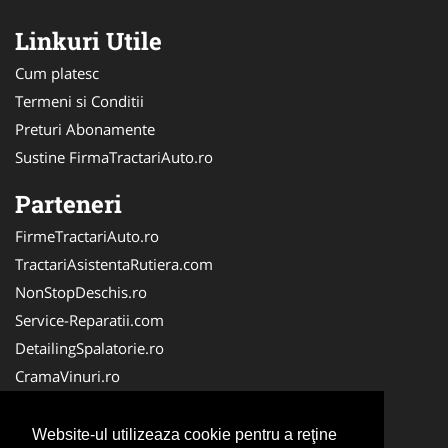
Linkuri Utile
Cum platesc
Termeni si Conditii
Preturi Abonamente
Sustine FirmaTractariAuto.ro
Parteneri
FirmeTractariAuto.ro
TractariAsistentaRutiera.com
NonStopDeschis.ro
Service-Reparatii.com
DetailingSpalatorie.ro
CramaVinuri.ro
DezmembrariPieseAuto.com
FirmaPieseAuto.ro
Website-ul utilizeaza cookie pentru a reţine