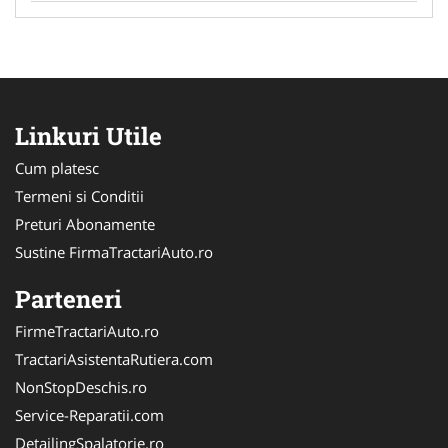
Linkuri Utile
Cum platesc
Termeni si Conditii
Preturi Abonamente
Sustine FirmaTractariAuto.ro
Parteneri
FirmeTractariAuto.ro
TractariAsistentaRutiera.com
NonStopDeschis.ro
Service-Reparatii.com
DetailingSpalatorie.ro