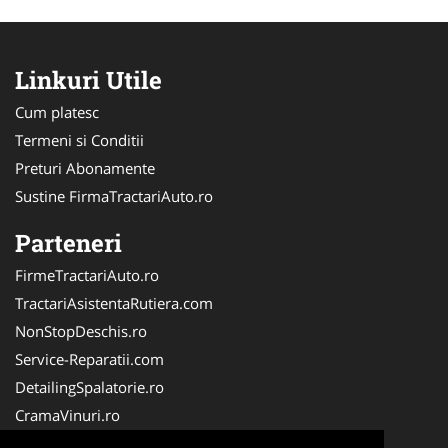
Linkuri Utile
Cum platesc
Termeni si Conditii
Preturi Abonamente
Sustine FirmaTractariAuto.ro
Parteneri
FirmeTractariAuto.ro
TractariAsistentaRutiera.com
NonStopDeschis.ro
Service-Reparatii.com
DetailingSpalatorie.ro
CramaVinuri.ro
DezmembrariPieseAuto.com