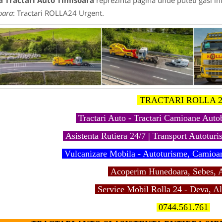
a Tractari Auto Timisoara
reprezinta pagina unde puteti gasi in
oara
: Tractari ROLLA24 Urgent.
TRACTARI ROLLA 2
Tractari Auto - Tractari Camioane Aut
Asistenta Rutiera 24/7 | Transport Autoturis
Vulcanizare Mobila - Autoturisme, Camioa
Acoperim Hunedoara, Sebes, A
Service Mobil Rolla 24 - Deva, Al
0744.561.761