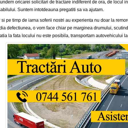
ndem oricarei solicitari de tractare indiferent de ora, de locul in
abilului. Suntem intotdeauna pregatiti sa va ajutam.
 si pe timp de iarna soferii nostri au experienta nu doar la remor
ia defectiunea, o vom face chiar pe marginea drumului, scutind
atia la fata locului nu este posibila, transportam autovehicului la