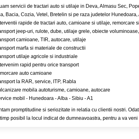
uam servicii de tractari auto si utilaje in Deva, Almasu Sec, Pop
, Bacia, Cozia, Vetel, Bretelin si pe raza judetelor Hunedoara, Al
terventii rapide de tractari auto, camioane si utilaje, remorcare s
ansport jeep-uri, rulote, dube, utilaje grele, obiecte voluminoas
ansport camioane, TIR, autocare, utilaje
ansport marfa si materiale de constructii
ansport utilaje agricole si industriale
tervenim rapid pentru orice transport
emorcare auto camioane
ansport la RAR, service, ITP, Rabla
ulcanizare mobila autoturisme, camioane, autocare
rvice mobil - Hunedoara - Alba - Sibiu - A1
tam promptitudine si seriozitate in relatia cu clientii nostri. Oda
 timp posibil la locul indicat de dumneavoastra, pentru a va veni i