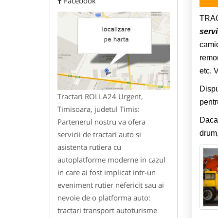
Facebook
TRAC
servi
camio
remor
etc. 
Dispu
Tractari ROLLA24 Urgent,
pentr
Timisoara, judetul Timis:
Daca 
Partenerul nostru va ofera
drum,
servicii de tractari auto si
asistenta rutiera cu
autoplatforme moderne in cazul
in care ai fost implicat intr-un
eveniment rutier nefericit sau ai
nevoie de o platforma auto:
tractari transport autoturisme