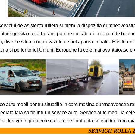
serviciul de asistenta rutiera suntem la dispozitia dumneavoastr
ntare gresita cu carburant, pornire cu cabluri in cazuri de bateri
i, diverse situatii neprevazute ce pot aparea in trafic. Efectuam 
ia si pe teritoriul Uniunii Europene la cele mai avantajoase pre
ce auto mobil pentru situatiile in care masina dumneavoastra r
mediata fara sa fie intr-un service auto. Service auto mobil la cel
mai frecvente probleme cu care se confrunta soferii din Romania
SERVICII ROLLA 