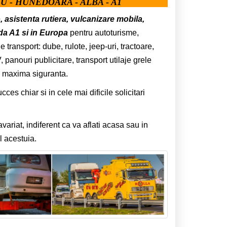
U - HUNEDOARA - ALBA - A1
o, asistenta rutiera, vulcanizare mobila,
da A1 si in Europa
pentru autoturisme,
 transport: dube, rulote, jeep-uri, tractoare,
panouri publicitare, transport utilaje grele
e maxima siguranta.
s chiar si in cele mai dificile solicitari
riat, indiferent ca va aflati acasa sau in
 acestuia.