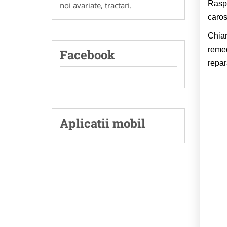
Raspu
noi avariate, tractari.
caros
Chiar
remed
Facebook
repar
Aplicatii mobil