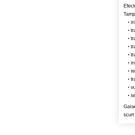
Efect
Tampa
in
tr
tr
tr
tr
in
r
tr
v
se
Garan
scurt