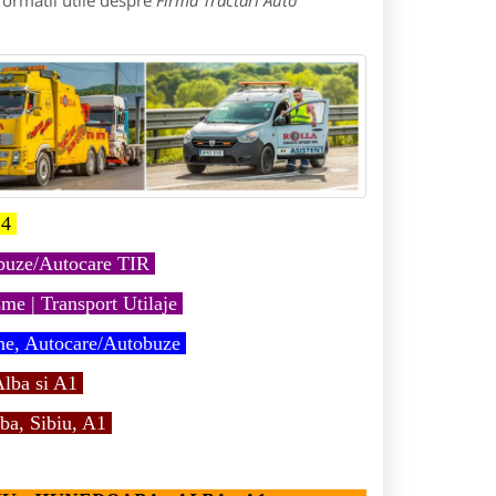
formatii utile despre
Firma Tractari Auto
4
obuze/Autocare TIR
me | Transport Utilaje
ne, Autocare/Autobuze
lba si A1
ba, Sibiu, A1