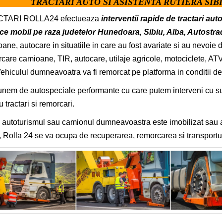
TRACTARI AUTO SI ASISTENTA RUTIERA SIBI
TARI ROLLA24 efectueaza
interventii rapide de tractari aut
ce mobil pe raza judetelor Hunedoara, Sibiu, Alba, Autostra
ane, autocare in situatiile in care au fost avariate si au nevoie de
care camioane, TIR, autocare, utilaje agricole, motociclete, ATV, 
Vehiculul dumneavoatra va fi remorcat pe platforma in conditii d
nem de autospeciale performante cu care putem interveni cu succe
u tractari si remorcari.
autoturismul sau camionul dumneavoastra este imobilizat sau ava
 Rolla 24 se va ocupa de recuperarea, remorcarea si transportul