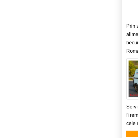
Prin 
alime
becur
Roman
Servi
fi re
cele 