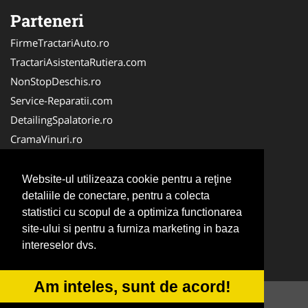
Parteneri
FirmeTractariAuto.ro
TractariAsistentaRutiera.com
NonStopDeschis.ro
Service-Reparatii.com
DetailingSpalatorie.ro
CramaVinuri.ro
DezmembrariPieseAuto.com
FirmaPieseAuto.ro
Website-ul utilizeaza cookie pentru a reţine
Anvelope-Sh.com
detaliile de conectare, pentru a colecta
statistici cu scopul de a optimiza functionarea
CentruInchirieri.ro
site-ului si pentru a furniza marketing in baza
CuratareHota.com
intereselor dvs.
Curatenie-Generala.com
Am inteles, sunt de acord!
© 2014-2026 -
ANPC
SOL