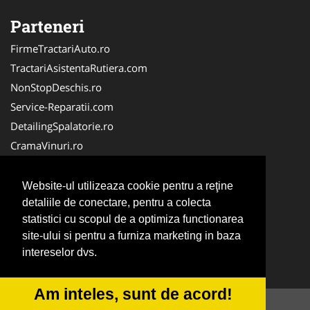
Parteneri
FirmeTractariAuto.ro
TractariAsistentaRutiera.com
NonStopDeschis.ro
Service-Reparatii.com
DetailingSpalatorie.ro
CramaVinuri.ro
DezmembrariPieseAuto.com
FirmaPieseAuto.ro
Website-ul utilizeaza cookie pentru a reţine
Anvelope-Sh.com
detaliile de conectare, pentru a colecta
statistici cu scopul de a optimiza functionarea
CentruInchirieri.ro
site-ului si pentru a furniza marketing in baza
CuratareHota.com
intereselor dvs.
Curatenie-Generala.com
Am inteles, sunt de acord!