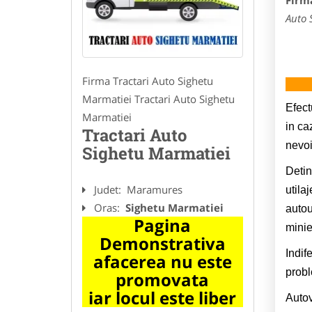
Firm
Auto 
Firma Tractari Auto Sighetu
Marmatiei Tractari Auto Sighetu
Efect
Marmatiei
in ca
Tractari Auto
nevoi
Sighetu Marmatiei
Detin
Judet:
Maramures
utila
Oras:
Sighetu Marmatiei
autou
Pagina
minie
Demonstrativa
Indif
afacerea nu este
probl
promovata
iar locul este liber
Autov