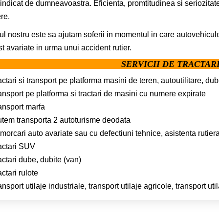
 indicat de dumneavoastra. Eficienta, promtitudinea si seriozit
re.
l nostru este sa ajutam soferii in momentul in care autovehicul
st avariate in urma unui accident rutier.
SERVICII DE TRACTAR
actari si transport pe platforma masini de teren, autoutilitare, d
ansport pe platforma si tractari de masini cu numere expirate
ransport marfa
utem transporta 2 autoturisme deodata
morcari auto avariate sau cu defectiuni tehnice, asistenta rutier
ractari SUV
actari dube, dubite (van)
actari rulote
ansport utilaje industriale, transport utilaje agricole, transport uti