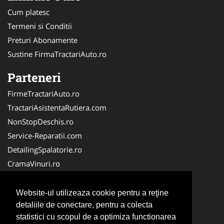
Cum platesc
Termeni si Conditii
Preturi Abonamente
Sustine FirmaTractariAuto.ro
Parteneri
FirmeTractariAuto.ro
TractariAsistentaRutiera.com
NonStopDeschis.ro
Service-Reparatii.com
DetailingSpalatorie.ro
CramaVinuri.ro
DezmembrariPieseAuto.com
FirmaPieseAuto.ro
Website-ul utilizeaza cookie pentru a reţine
Anvelope-Sh.com
detaliile de conectare, pentru a colecta
statistici cu scopul de a optimiza functionarea
CentruInchirieri.ro