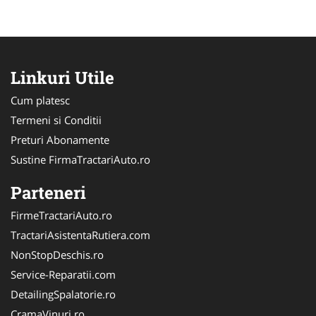
Linkuri Utile
Cum platesc
Termeni si Conditii
Preturi Abonamente
Sustine FirmaTractariAuto.ro
Parteneri
FirmeTractariAuto.ro
TractariAsistentaRutiera.com
NonStopDeschis.ro
Service-Reparatii.com
DetailingSpalatorie.ro
CramaVinuri.ro