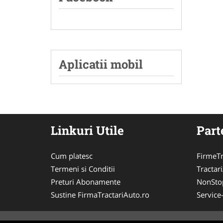
Aplicatii mobil
Linkuri Utile
Part
Cum platesc
FirmeTr
Termeni si Conditii
Tractar
Preturi Abonamente
NonSto
Sustine FirmaTractariAuto.ro
Service