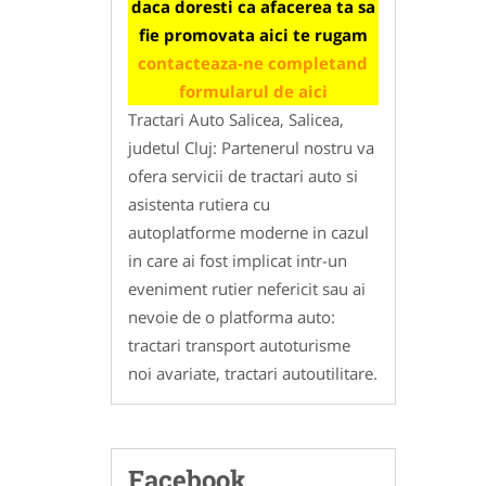
daca doresti ca afacerea ta sa
fie promovata aici te rugam
contacteaza-ne completand
formularul de aici
Tractari Auto Salicea, Salicea,
judetul Cluj: Partenerul nostru va
ofera servicii de tractari auto si
asistenta rutiera cu
autoplatforme moderne in cazul
in care ai fost implicat intr-un
eveniment rutier nefericit sau ai
nevoie de o platforma auto:
tractari transport autoturisme
noi avariate, tractari autoutilitare.
Facebook