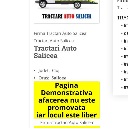
Firma
Tract
TRAC
tr
Firma Tractari Auto Salicea
d
Tractari Auto Salicea
in
Tractari Auto
t
Salicea
tr
tr
Judet:
Cluj
tr
Oras:
Salicea
tr
Pagina
tr
Demonstrativa
afacerea nu este
promovata
iar locul este liber
Firma Tractari Auto Salicea