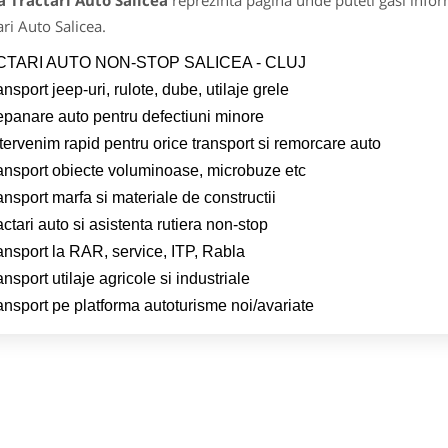
 Tractari Auto Salicea
reprezinta pagina unde puteti gasi infor
ari Auto Salicea.
TARI AUTO NON-STOP SALICEA - CLUJ
ansport jeep-uri, rulote, dube, utilaje grele
epanare auto pentru defectiuni minore
tervenim rapid pentru orice transport si remorcare auto
ransport obiecte voluminoase, microbuze etc
ansport marfa si materiale de constructii
actari auto si asistenta rutiera non-stop
ansport la RAR, service, ITP, Rabla
ansport utilaje agricole si industriale
ansport pe platforma autoturisme noi/avariate