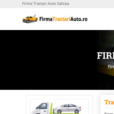
Firma Tractari Auto Salicea
FIR
Fir
Tra