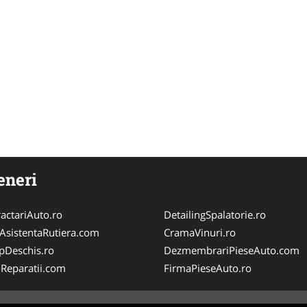
eneri
actariAuto.ro
DetailingSpalatorie.ro
iAsistentaRutiera.com
CramaVinuri.ro
pDeschis.ro
DezmembrariPieseAuto.com
-Reparatii.com
FirmaPieseAuto.ro