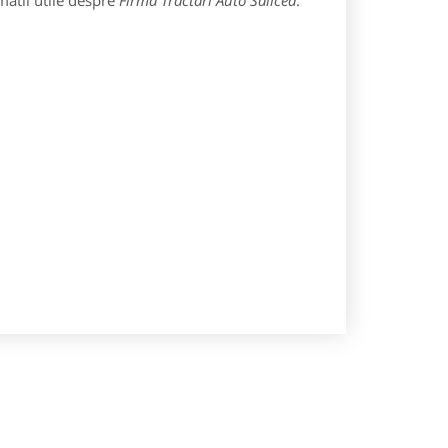
matii utile despre
Firma Tractari Auto Salicea
: