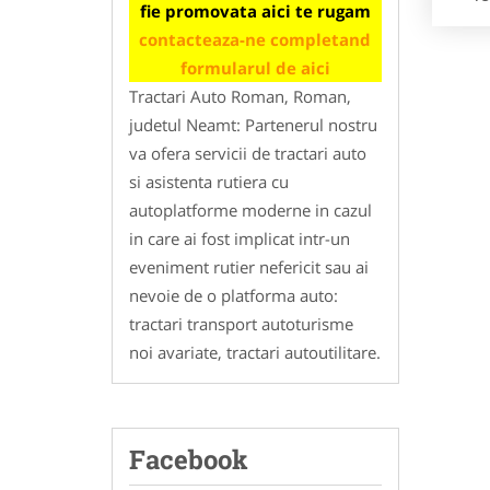
fie promovata aici te rugam
contacteaza-ne completand
formularul de aici
Tractari Auto Roman, Roman,
judetul Neamt: Partenerul nostru
va ofera servicii de tractari auto
si asistenta rutiera cu
autoplatforme moderne in cazul
in care ai fost implicat intr-un
eveniment rutier nefericit sau ai
nevoie de o platforma auto:
tractari transport autoturisme
noi avariate, tractari autoutilitare.
Facebook