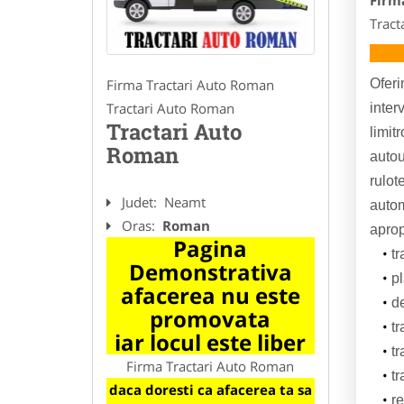
Firm
Tract
Oferi
Firma Tractari Auto Roman
Tractari Auto Roman
inter
Tractari Auto
limit
Roman
autout
rulote
Judet:
Neamt
autom
Oras:
Roman
aprop
Pagina
tr
Demonstrativa
pl
afacerea nu este
d
promovata
tr
iar locul este liber
tr
Firma Tractari Auto Roman
tr
daca doresti ca afacerea ta sa
r