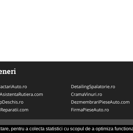
eneri
actariAuto.ro
DetailingSpalatorie.ro
iAsistentaRutiera.com
CramaVinuri.ro
pDeschis.ro
DezmembrariPieseAuto.com
-Reparatii.com
FirmaPieseAuto.ro
are, pentru a colecta statistici cu scopul de a optimiza functiona