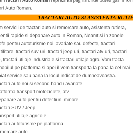
a Tractari Auto Roman
reprezinta pagina unde puteti gasi infor
ari Auto Roman.
TRACTARI AUTO SI ASISTENTA RUTI
m servicii de tractari auto si remorcare auto, asistenta rutiera,
ventii rapide si depanare auto in Roman, Neamt si in zonele
rofe pentru autoturisme noi, avariate sau defecte, tractari
ilitare, tractari suv-uri, tractari jeep-uri, tractari atv-uri, tractari
, tractari utilaje industriale si tractari utilaje agro. Vom tracta
obilul pe platforma si apoi il vom transporta la pana la cel mai
iat service sau pana la locul indicat de dumneavoastra.
actari auto noi si second-hand / avariate
atforma transport motociclete, atv
epanare auto pentru defectiuni minore
actari SUV / Jeep
ansport utilaje agricole
actari autoturisme pe platforma
emorcare auto