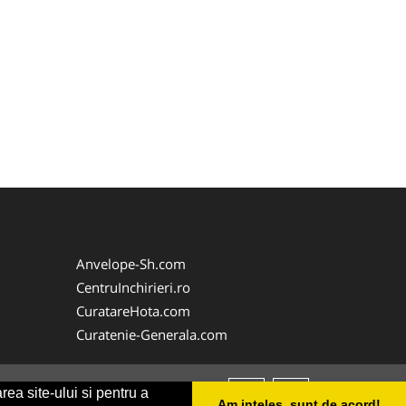
Anvelope-Sh.com
CentruInchirieri.ro
CuratareHota.com
Curatenie-Generala.com
rea site-ului si pentru a
Am inteles, sunt de acord!