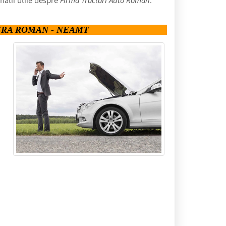
matii utile despre
Firma Tractari Auto Roman
:
ERA ROMAN - NEAMT