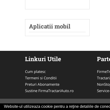
Aplicatii mobil
Linkuri Utile
Part
Cum platesc
FirmeTr
Termeni si Conditii
Tractar
Preturi Abonamente
NonSto
Sustine FirmaTractariAuto.ro
Service
Website-ul utilizeaza cookie pentru a reţine detaliile de conect
© 2014-2026 -
ANPC
SOL