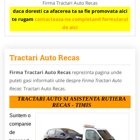
Firma Tractari Auto Recas
daca doresti ca afacerea ta sa fie promovata aici
te rugam
contacteaza-ne completand formularul
de aici
Tractari Auto Recas
Firma Tractari Auto Recas
reprezinta pagina unde
puteti gasi informatii utile despre
Firma Tractari Auto
Recas
: Tractari Auto Recas.
TRACTARI AUTO SI ASISTENTA RUTIERA
RECAS - TIMIS
Suntem o
companie
de