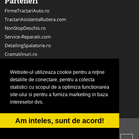
Parteneri
FirmeTractariAuto.ro
TractariAsistentaRutiera.com
NonStopDeschis.ro
Service-Reparatii.com
DetailingSpalatorie.ro
CramaVinuri.ro
DezmembrariPieseAuto.com
FirmaPieseAuto.ro
Website-ul utilizeaza cookie pentru a reţine
Anvelope-Sh.com
detaliile de conectare, pentru a colecta
statistici cu scopul de a optimiza functionarea
CentruInchirieri.ro
site-ului si pentru a furniza marketing in baza
CuratareHota.com
intereselor dvs.
Curatenie-Generala.com
Am inteles, sunt de acord!
© 2014-2026 -
ANPC
SOL