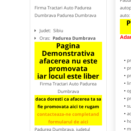
Padur
Firma Tractari Auto Padurea
autop
Dumbrava Padurea Dumbrava
auto:
P
Judet:
Sibiu
Adau
Oras:
Padurea Dumbrava
Pagina
Demonstrativa
afacerea nu este
p
promovata
pr
iar locul este liber
p
li
Firma Tractari Auto Padurea
o
Dumbrava
pr
daca doresti ca afacerea ta sa
su
fie promovata aici te rugam
ad
contacteaza-ne completand
h
formularul de aici
m
Padurea Dumbrava, judetul