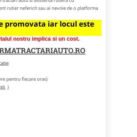
tractari auto si asistenta rutiera cu
nt rutier nefericit sau ai nevoie de o platforma
 promovata iar locul este
lul nostru implica si un cost.
IRMATRACTARIAUTO.RO
catie
e pentru fiecare oras)
sti
)