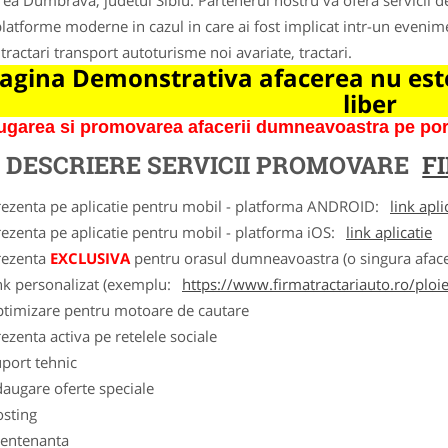
ea Dumbrava, judetul Sibiu: Partenerul nostru va ofera servicii de 
latforme moderne in cazul in care ai fost implicat intr-un evenime
 tractari transport autoturisme noi avariate, tractari.
agina Demonstrativa afacerea nu este
liber
garea si promovarea afacerii dumneavoastra pe porta
DESCRIERE SERVICII PROMOVARE
F
rezenta pe aplicatie pentru mobil - platforma ANDROID:
link apli
ezenta pe aplicatie pentru mobil - platforma iOS:
link aplicatie
rezenta
EXCLUSIVA
pentru orasul dumneavoastra (o singura afacer
nk personalizat (exemplu:
https://www.firmatractariauto.ro/ploie
ptimizare pentru motoare de cautare
ezenta activa pe retelele sociale
port tehnic
augare oferte speciale
osting
entenanta