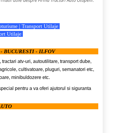
rmatii utile despre
Firma Tractari Auto Otopeni
:
oturisme | Transport Utilaje
rt Utilaje
- BUCURESTI - ILFOV
tractari atv-uri, autoutilitare, transport dube,
 agricole, cultivatoare, pluguri, semanatori etc,
toare, minibuldozere etc.
special pentru a va oferi ajutorul si siguranta
AUTO