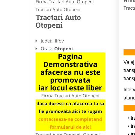
Firm
Firma Tractari Auto Otopeni
Tract
Tractari Auto Otopeni
Tractari Auto
Otopeni
Judet:
Ilfov
Oras:
Otopeni
Pagina
Demonstrativa
Va aj
afacerea nu este
trans
promovata
trans
iar locul este liber
Inter
Firma Tractari Auto Otopeni
atunc
daca doresti ca afacerea ta sa
fie promovata aici te rugam
tr
contacteaza-ne completand
tr
formularul de aici
Tractari Auto Otopeni, Otopeni,
tr