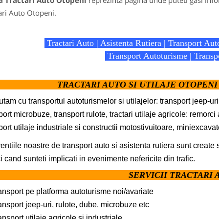
a Tractari Auto Otopeni
reprezinta pagina unde puteti gasi info
ari Auto Otopeni.
Tractari Auto | Asistenta Rutiera | Transport Aut
Transport Autoturisme | Transpo
TRACTARI AUTO SI UTILAJE OTOPENI 
utam cu transportul autoturismelor si utilajelor: transport jeep-uri, 
port microbuze, transport rulote, tractari utilaje agricole: remorci
port utilaje industriale si constructii motostivuitoare, miniexcava
ventiile noastre de transport auto si asistenta rutiera sunt create 
i cand sunteti implicati in evenimente nefericite din trafic.
SERVICII TRACTARI 
ansport pe platforma autoturisme noi/avariate
ansport jeep-uri, rulote, dube, microbuze etc
ansport utilaje agricole si industriale