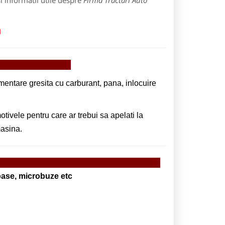
i informatii utile despre
Firma Tractari Auto
u
 noi
limentare gresita cu carburant, pana, inlocuire
tivele pentru care ar trebui sa apelati la
masina.
rvicii
noase, microbuze etc