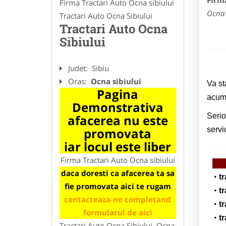
Firma
Firma Tractari Auto Ocna sibiului
Ocna 
Tractari Auto Ocna Sibiului
Tractari Auto Ocna
Sibiului
Judet:
Sibiu
Oras:
Ocna sibiului
Va st
Pagina
acumu
Demonstrativa
Serio
afacerea nu este
promovata
servi
iar locul este liber
Firma Tractari Auto Ocna sibiului
daca doresti ca afacerea ta sa
t
fie promovata aici te rugam
t
contacteaza-ne completand
tr
formularul de aici
t
Tractari Auto Ocna Sibiului, Ocna