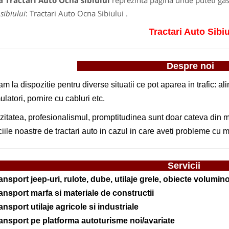
 Tractari Auto Ocna sibiului
reprezinta pagina unde puteti gas
sibiului
: Tractari Auto Ocna Sibiului .
Tractari Auto Sibi
Despre
am la dispozitie pentru diverse situatii ce pot aparea in trafic: a
latori, pornire cu cabluri etc.
zitatea, profesionalismul, promptitudinea sunt doar cateva din mo
ciile noastre de tractari auto in cazul in care aveti probleme cu 
Se
ransport jeep-uri, rulote, dube, utilaje grele, obiecte volumi
ransport marfa si materiale de constructii
ansport utilaje agricole si industriale
ransport pe platforma autoturisme noi/avariate