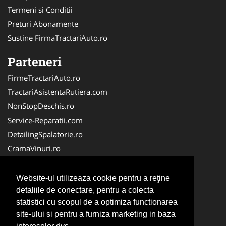
Termeni si Conditii
Preturi Abonamente
Sustine FirmaTractariAuto.ro
Parteneri
FirmeTractariAuto.ro
TractariAsistentaRutiera.com
NonStopDeschis.ro
Service-Reparatii.com
DetailingSpalatorie.ro
CramaVinuri.ro
DezmembrariPieseAuto.com
FirmaPieseAuto.ro
Website-ul utilizeaza cookie pentru a reţine
Anvelope-Sh.com
detaliile de conectare, pentru a colecta
statistici cu scopul de a optimiza functionarea
CentruInchirieri.ro
site-ului si pentru a furniza marketing in baza
CuratareHota.com