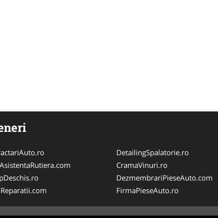
eneri
actariAuto.ro
DetailingSpalatorie.ro
iAsistentaRutiera.com
CramaVinuri.ro
pDeschis.ro
DezmembrariPieseAuto.com
-Reparatii.com
FirmaPieseAuto.ro