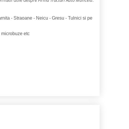
ormatii utile despre
Firma Tractari Auto Muncelu
:
arnita - Straoane - Neicu - Gresu - Tulnici si pe
e, microbuze etc