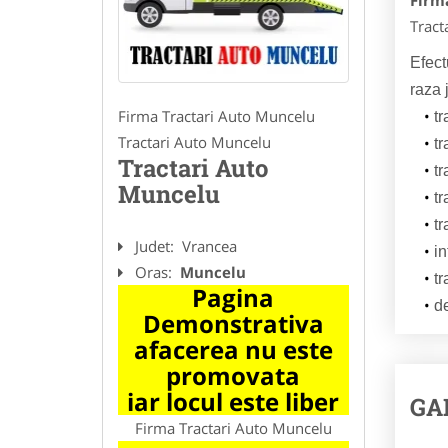
Firm
Tract
Efect
raza 
Firma Tractari Auto Muncelu
tr
Tractari Auto Muncelu
tr
Tractari Auto
tr
Muncelu
tr
tr
Judet:
Vrancea
in
Oras:
Muncelu
tr
Pagina
d
Demonstrativa
afacerea nu este
promovata
iar locul este liber
GA
Firma Tractari Auto Muncelu