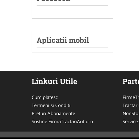
Aplicatii mobil
Linkuri Utile
Part
Cum platesc
FirmeTr
Termeni si Conditii
Tractar
Preturi Abonamente
NonSto
Sustine FirmaTractariAuto.ro
Service