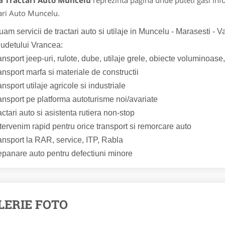
a Tractari Auto Muncelu
reprezinta pagina unde puteti gasi inf
ari Auto Muncelu.
uam servicii de tractari auto si utilaje in Muncelu - Marasesti - V
judetului Vrancea:
ansport jeep-uri, rulote, dube, utilaje grele, obiecte voluminoas
ansport marfa si materiale de constructii
ansport utilaje agricole si industriale
ansport pe platforma autoturisme noi/avariate
actari auto si asistenta rutiera non-stop
tervenim rapid pentru orice transport si remorcare auto
ansport la RAR, service, ITP, Rabla
epanare auto pentru defectiuni minore
LERIE FOTO