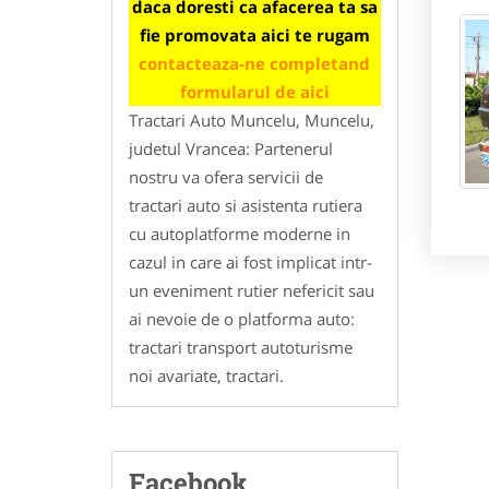
daca doresti ca afacerea ta sa
fie promovata aici te rugam
contacteaza-ne completand
formularul de aici
Tractari Auto Muncelu, Muncelu,
judetul Vrancea: Partenerul
nostru va ofera servicii de
tractari auto si asistenta rutiera
cu autoplatforme moderne in
cazul in care ai fost implicat intr-
un eveniment rutier nefericit sau
ai nevoie de o platforma auto:
tractari transport autoturisme
noi avariate, tractari.
Facebook