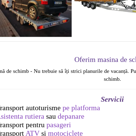
Oferim masina de s
ă de schimb - Nu trebuie să îți strici planurile de vacanță. P
schimb.
Servicii
ransport autoturisme
pe platforma
sistenta rutiera
sau
depanare
ransport pentru
pasageri
ransport
ATV
si
motociclete