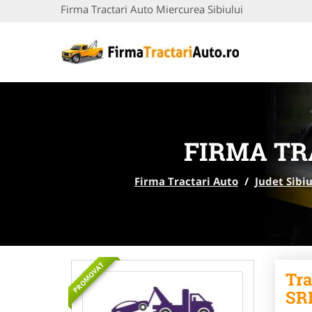
Firma Tractari Auto Miercurea Sibiului
FIRMA TR
Firma Tractari Auto
/
Judet Sibi
PROMOVAT
Tra
SR