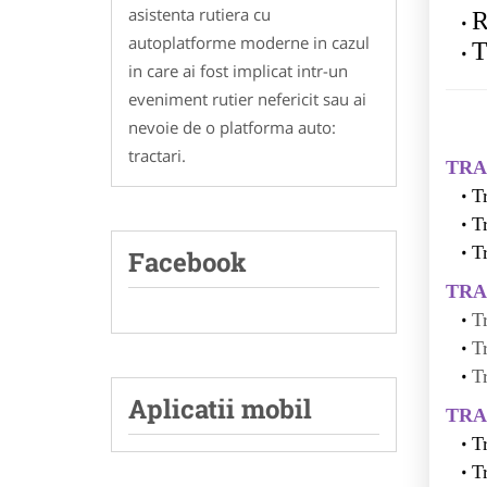
asistenta rutiera cu
R
autoplatforme moderne in cazul
T
in care ai fost implicat intr-un
eveniment rutier nefericit sau ai
nevoie de o platforma auto:
tractari.
TRA
T
T
T
Facebook
TRA
T
T
T
Aplicatii mobil
TRA
T
T