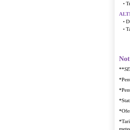
T
ALT
D
T
Not
**
SE
*Pent
*Pent
*Stat
*Ofer
*Tari
meteo