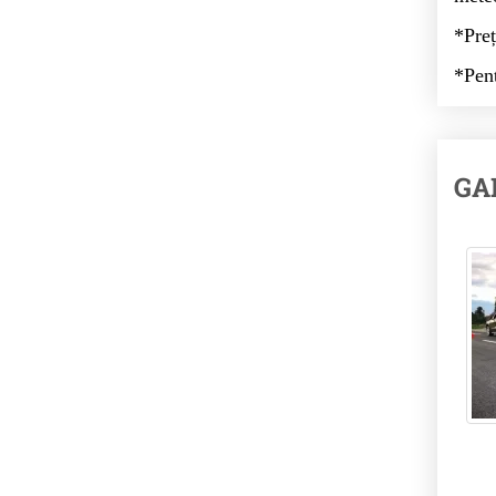
*Preț
*Pent
GA