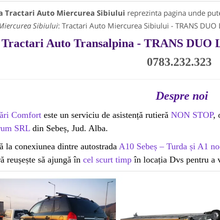
a Tractari Auto Miercurea Sibiului
reprezinta pagina unde putet
Miercurea Sibiului
: Tractari Auto Miercurea Sibiului - TRANS DU
Tractari Auto Transalpina - TRANS D
0783.232.323
Despre noi
ări Comfort
este un serviciu de asistență rutieră
NON STOP
,
rum SRL
din Sebeș, Jud. Alba.
ă la conexiunea dintre autostrada
A10 Sebeș – Turda și A1 nod
ră reușește să ajungă în
cel scurt timp
în locația Dvs pentru a v