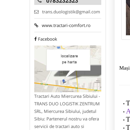
0783232323
trans.duologistik@gmail.com
www.tractari-comfort.ro
Facebook
Mașin
Tractari Auto Miercurea Sibiului -
T
TRANS DUO LOGISTIK ZENTRUM
A
SRL, Miercurea Sibiului, judetul
T
Sibiu: Partenerul nostru va ofera
servicii de tractari auto si
T