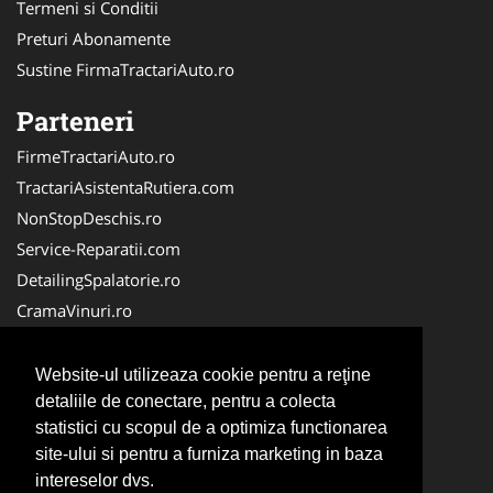
Termeni si Conditii
Preturi Abonamente
Sustine FirmaTractariAuto.ro
Parteneri
FirmeTractariAuto.ro
TractariAsistentaRutiera.com
NonStopDeschis.ro
Service-Reparatii.com
DetailingSpalatorie.ro
CramaVinuri.ro
DezmembrariPieseAuto.com
FirmaPieseAuto.ro
Website-ul utilizeaza cookie pentru a reţine
Anvelope-Sh.com
detaliile de conectare, pentru a colecta
statistici cu scopul de a optimiza functionarea
CentruInchirieri.ro
site-ului si pentru a furniza marketing in baza
CuratareHota.com
intereselor dvs.