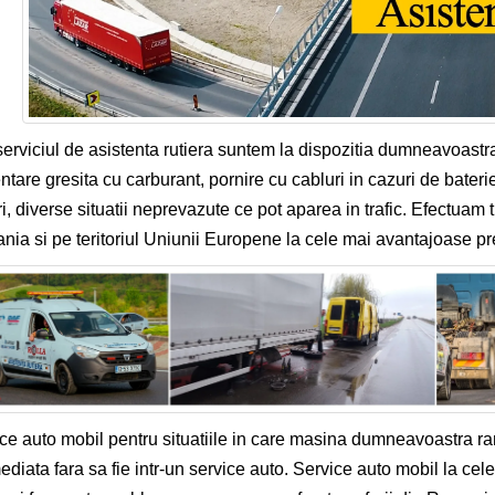
serviciul de asistenta rutiera suntem la dispozitia dumneavoastr
ntare gresita cu carburant, pornire cu cabluri in cazuri de bateri
i, diverse situatii neprevazute ce pot aparea in trafic. Efectuam 
ia si pe teritoriul Uniunii Europene la cele mai avantajoase pre
ce auto mobil pentru situatiile in care masina dumneavoastra r
mediata fara sa fie intr-un service auto. Service auto mobil la cel