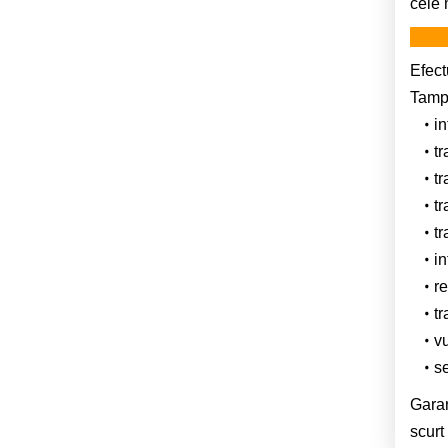
cele 
Efect
Tampa
in
tr
tr
tr
tr
in
r
tr
v
se
Garan
scurt