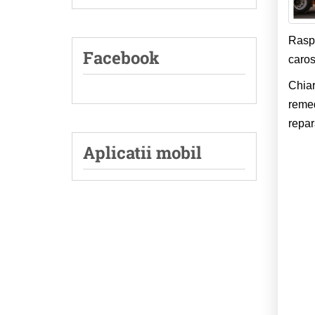
Raspu
Facebook
caros
Chiar
remed
repar
Aplicatii mobil