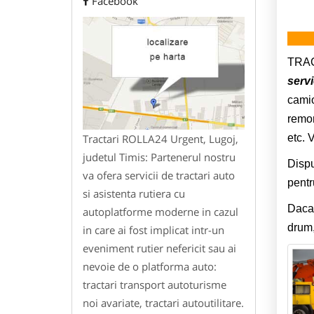
Facebook
TRAC
servi
camio
remor
Tractari ROLLA24 Urgent, Lugoj,
etc. 
judetul Timis: Partenerul nostru
Dispu
va ofera servicii de tractari auto
pentr
si asistenta rutiera cu
Daca 
autoplatforme moderne in cazul
drum,
in care ai fost implicat intr-un
eveniment rutier nefericit sau ai
nevoie de o platforma auto:
tractari transport autoturisme
noi avariate, tractari autoutilitare.