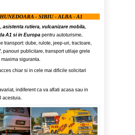
HUNEDOARA - SIBIU - ALBA - A1
o, asistenta rutiera, vulcanizare mobila,
da A1 si in Europa
pentru autoturisme,
 transport: dube, rulote, jeep-uri, tractoare,
panouri publicitare, transport utilaje grele
e maxima siguranta.
s chiar si in cele mai dificile solicitari
riat, indiferent ca va aflati acasa sau in
 acestuia.