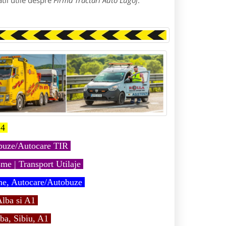
tii utile despre
Firma Tractari Auto Lugoj
:
4
obuze/Autocare TIR
me | Transport Utilaje
ne, Autocare/Autobuze
lba si A1
ba, Sibiu, A1