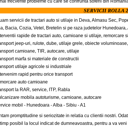
mai frecvente probleme cu care se confrunta soferii din Romania
SERVICII ROLLA 
uam servicii de tractari auto si utilaje in Deva, Almasu Sec, Pop
, Bacia, Cozia, Vetel, Bretelin si pe raza judetelor Hunedoara, Al
terventii rapide de tractari auto, camioane si utilaje, remorcare s
ansport jeep-uri, rulote, dube, utilaje grele, obiecte voluminoas
ansport camioane, TIR, autocare, utilaje
ansport marfa si materiale de constructii
ansport utilaje agricole si industriale
tervenim rapid pentru orice transport
emorcare auto camioane
ansport la RAR, service, ITP, Rabla
ulcanizare mobila autoturisme, camioane, autocare
rvice mobil - Hunedoara - Alba - Sibiu - A1
tam promptitudine si seriozitate in relatia cu clientii nostri. Oda
 timp posibil la locul indicat de dumneavoastra, pentru a va veni i