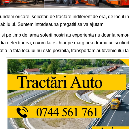
ndem oricarei solicitari de tractare indiferent de ora, de locul in
abilului. Suntem intotdeauna pregatiti sa va ajutam.
 si pe timp de iarna soferii nostri au experienta nu doar la remor
ia defectiunea, o vom face chiar pe marginea drumului, scutind
atia la fata locului nu este posibila, transportam autovehicului la