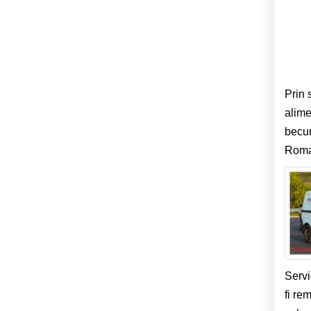
Prin 
alime
becur
Roman
Servi
fi re