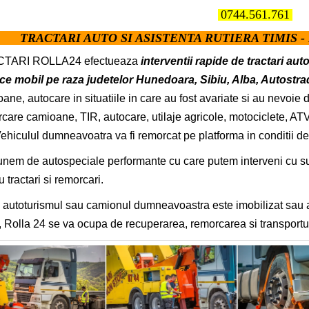
0744.561.761
TRACTARI AUTO SI ASISTENTA RUTIERA TIMIS - 
TARI ROLLA24 efectueaza
interventii rapide de tractari aut
ce mobil pe raza judetelor Hunedoara, Sibiu, Alba, Autostra
ane, autocare in situatiile in care au fost avariate si au nevoie de
care camioane, TIR, autocare, utilaje agricole, motociclete, ATV, 
Vehiculul dumneavoatra va fi remorcat pe platforma in conditii d
nem de autospeciale performante cu care putem interveni cu succe
u tractari si remorcari.
autoturismul sau camionul dumneavoastra este imobilizat sau ava
 Rolla 24 se va ocupa de recuperarea, remorcarea si transportul