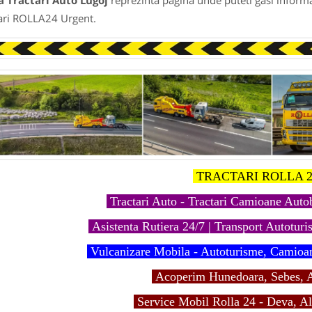
a Tractari Auto Lugoj
reprezinta pagina unde puteti gasi informa
ari ROLLA24 Urgent.
TRACTARI ROLLA 2
Tractari Auto - Tractari Camioane Aut
Asistenta Rutiera 24/7 | Transport Autoturis
Vulcanizare Mobila - Autoturisme, Camioa
Acoperim Hunedoara, Sebes, A
Service Mobil Rolla 24 - Deva, Al