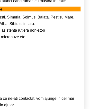
 atunci cand raman cu masina in trafic.
24
esti, Simeria, Soimus, Balata, Pestisu Mare,
ba, Sibiu si in tara:
i asistenta rutiera non-stop
e, microbuze etc
ta ce ne-ati contactat, vom ajunge in cel mai
n ajutor.