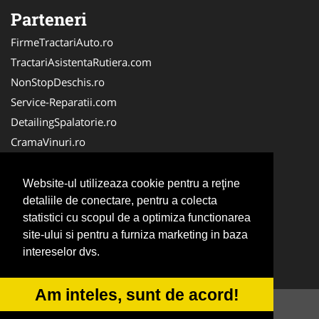
Parteneri
FirmeTractariAuto.ro
TractariAsistentaRutiera.com
NonStopDeschis.ro
Service-Reparatii.com
DetailingSpalatorie.ro
CramaVinuri.ro
DezmembrariPieseAuto.com
FirmaPieseAuto.ro
Website-ul utilizeaza cookie pentru a reţine
detaliile de conectare, pentru a colecta
Anvelope-Sh.com
statistici cu scopul de a optimiza functionarea
CentruInchirieri.ro
site-ului si pentru a furniza marketing in baza
CuratareHota.com
intereselor dvs.
Curatenie-Generala.com
Am inteles, sunt de acord!
© 2014-2026 -
ANPC
SOL