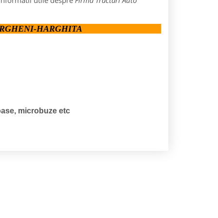
informatii utile despre
Firma Tractari Auto
ORGHENI-HARGHITA
noase, microbuze etc