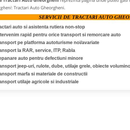
a Tractari Auto Gheorgheni
reprezinta pagina unde puteti gasi 
gheni
: Tractari Auto Gheorgheni.
SERVICII DE TRACTARI AUTO GHE
ractari auto si asistenta rutiera non-stop
ntervenim rapid pentru orice transport si remorcare auto
ransport pe platforma autoturisme noi/avariate
ransport la RAR, service, ITP, Rabla
epanare auto pentru defectiuni minore
ransport jeep-uri, rulote, dube, utilaje grele, obiecte volumi
ransport marfa si materiale de constructii
ansport utilaje agricole si industriale