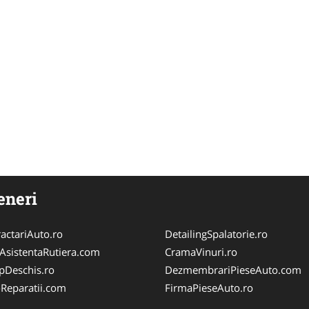
eneri
actariAuto.ro
DetailingSpalatorie.ro
iAsistentaRutiera.com
CramaVinuri.ro
pDeschis.ro
DezmembrariPieseAuto.com
-Reparatii.com
FirmaPieseAuto.ro