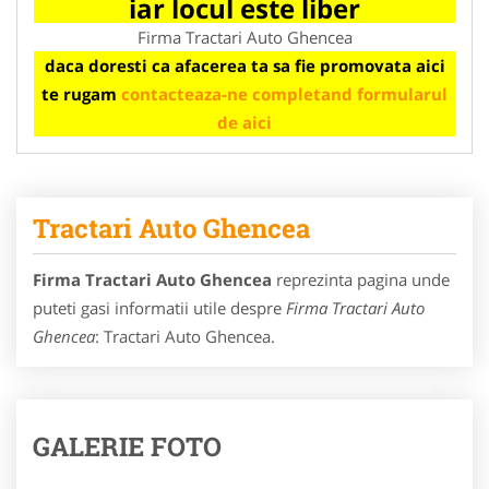
iar locul este liber
Firma Tractari Auto Ghencea
daca doresti ca afacerea ta sa fie promovata aici
te rugam
contacteaza-ne completand formularul
de aici
Tractari Auto Ghencea
Firma Tractari Auto Ghencea
reprezinta pagina unde
puteti gasi informatii utile despre
Firma Tractari Auto
Ghencea
: Tractari Auto Ghencea.
GALERIE FOTO