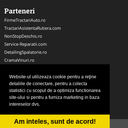
Parteneri
FirmeTractariAuto.ro
TractariAsistentaRutiera.com
NonStopDeschis.ro
Service-Reparatii.com
DetailingSpalatorie.ro
CramaVinuri.ro
DezmembrariPieseAuto.com
FirmaPieseAuto.ro
Website-ul utilizeaza cookie pentru a reţine
Anvelope-Sh.com
detaliile de conectare, pentru a colecta
statistici cu scopul de a optimiza functionarea
CentruInchirieri.ro
site-ului si pentru a furniza marketing in baza
CuratareHota.com
intereselor dvs.
Curatenie-Generala.com
Am inteles, sunt de acord!