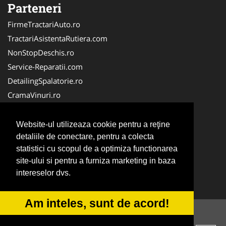
Parteneri
FirmeTractariAuto.ro
TractariAsistentaRutiera.com
NonStopDeschis.ro
Service-Reparatii.com
DetailingSpalatorie.ro
CramaVinuri.ro
DezmembrariPieseAuto.com
FirmaPieseAuto.ro
Website-ul utilizeaza cookie pentru a reţine
Anvelope-Sh.com
detaliile de conectare, pentru a colecta
statistici cu scopul de a optimiza functionarea
CentruInchirieri.ro
site-ului si pentru a furniza marketing in baza
CuratareHota.com
intereselor dvs.
Curatenie-Generala.com
Am inteles, sunt de acord!
© 2014-2026 -
ANPC
SOL