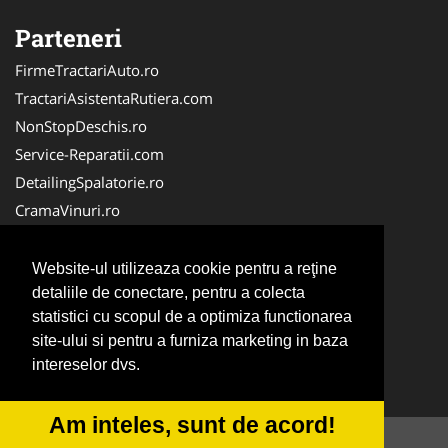
Parteneri
FirmeTractariAuto.ro
TractariAsistentaRutiera.com
NonStopDeschis.ro
Service-Reparatii.com
DetailingSpalatorie.ro
CramaVinuri.ro
DezmembrariPieseAuto.com
FirmaPieseAuto.ro
Website-ul utilizeaza cookie pentru a reţine
Anvelope-Sh.com
detaliile de conectare, pentru a colecta
statistici cu scopul de a optimiza functionarea
CentruInchirieri.ro
site-ului si pentru a furniza marketing in baza
CuratareHota.com
intereselor dvs.
Curatenie-Generala.com
Am inteles, sunt de acord!