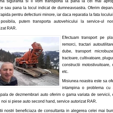
ma siguranta si il vom transporta la pana la cel mai aprop
ce sau pana la locul indicat de dumneavoastra. Oferim depan
rapida pentru defectiuni minore, iar daca reparatia la fata loculu
posibila, putem transporta autovehicului la service-ul nos
izat RAR.
Efectuam transport pe pla
remorci, tractari autoutilitar
dube, transport microbuze,
tractoare, cultivatoare, plugur
constructii motostivuitoare
etc.
Misiunea noastra este sa of
intampina o problema cu a
ipala de dezmembrari auto oferim o gama variata de servicii, 
 noi si piese auto second hand, service autorizat RAR.
tii nostri beneficiaza de consultanta in alegerea celei mai bune