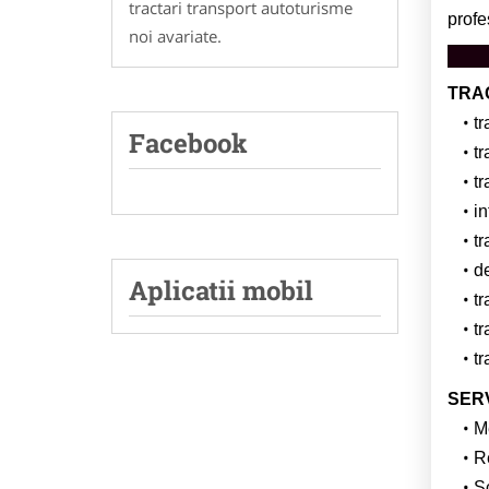
tractari transport autoturisme
profe
noi avariate.
TRAC
tr
Facebook
t
tr
in
tr
d
Aplicatii mobil
tr
tr
t
SERV
M
R
Sc