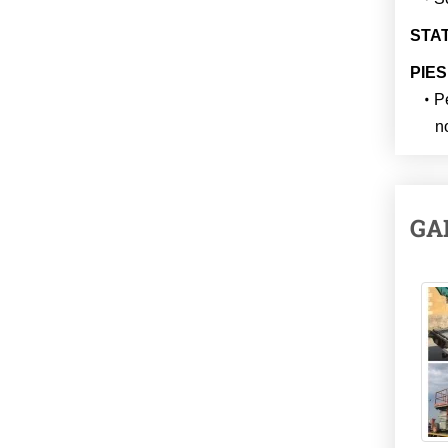
STAT
PIES
Pe
n
GA