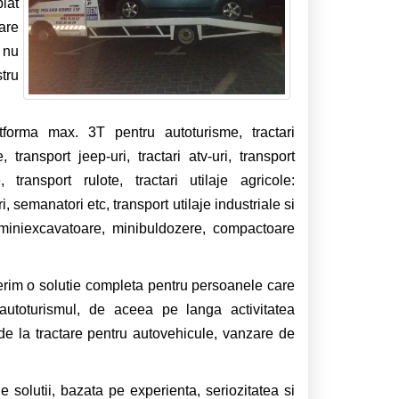
iat
are
i nu
tru
tforma max. 3T pentru autoturisme, tractari
e, transport jeep-uri, tractari atv-uri, transport
 transport rulote, tractari utilaje agricole:
i, semanatori etc, transport utilaje industriale si
, miniexcavatoare, minibuldozere, compactoare
erim o solutie completa pentru persoanele care
utoturismul, de aceea pe langa activitatea
de la tractare pentru autovehicule, vanzare de
 solutii, bazata pe experienta, seriozitatea si