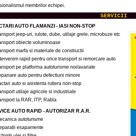
sionalismul membrilor echipei.
SERVICII
TARI AUTO FLAMANZI - IASI NON-STOP
ansport jeep-uri, rulote, dube, utilaje grele, microbuze etc
ransport obiecte voluminoase
ansport marfa si materiale de constructii
tervenim rapid pentru orice transport si remorcare auto
ansport pe platforma autoturisme noi/avariate
epanare auto pentru defectiuni minore
actari auto si asistenta rutiera non-stop
ansport utilaje agricole si industriale
ransport la RAR, ITP, Rabla
ICE AUTO RAPID - AUTORIZAR R.A.R.
ecanica autoturisme
eparatii esapamente
himb ulei si filtre