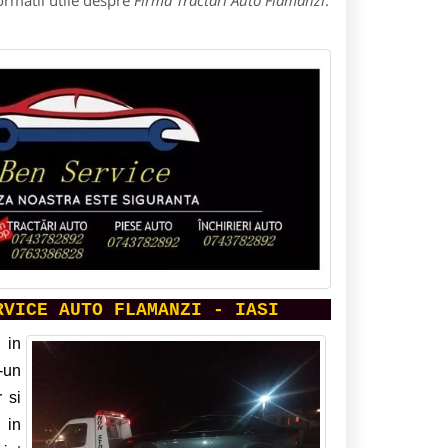
ormatii utile despre
Firma Tractari Auto Flamanzi
:
RVICE AUTO FLAMANZI - IASI
 in
r-un
 si
 in