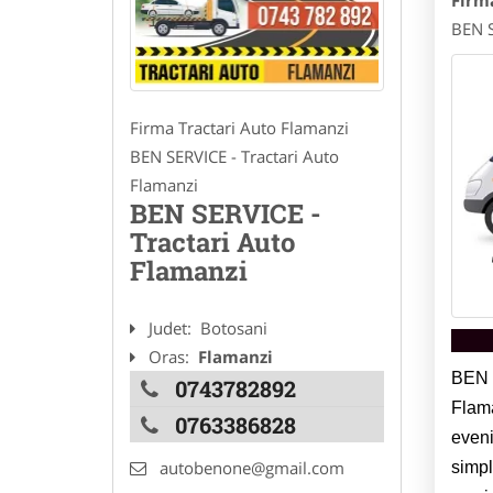
Firm
BEN S
Firma Tractari Auto Flamanzi
BEN SERVICE - Tractari Auto
Flamanzi
BEN SERVICE -
Tractari Auto
Flamanzi
Judet:
Botosani
Oras:
Flamanzi
BEN 
0743782892
Flama
0763386828
eveni
autobenone@gmail.com
simp