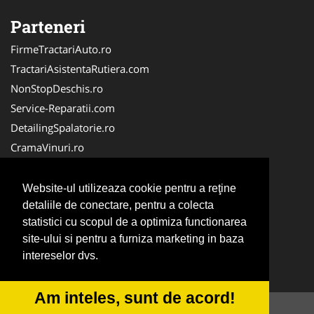
Parteneri
FirmeTractariAuto.ro
TractariAsistentaRutiera.com
NonStopDeschis.ro
Service-Reparatii.com
DetailingSpalatorie.ro
CramaVinuri.ro
DezmembrariPieseAuto.com
FirmaPieseAuto.ro
Website-ul utilizeaza cookie pentru a reţine
Anvelope-Sh.com
detaliile de conectare, pentru a colecta
statistici cu scopul de a optimiza functionarea
CentruInchirieri.ro
site-ului si pentru a furniza marketing in baza
CuratareHota.com
intereselor dvs.
Curatenie-Generala.com
Am inteles, sunt de acord!